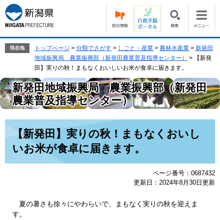
ペ
メ
ー
ニ
ジ
ュ
の
ー
先
を
トップページ
>
分類でさがす
>
しごと・産業
>
農林水産業
>
新発田
現在地
頭
飛
地域振興局 農業振興部（新発田農業普及指導センター）
>
【新発
で
ば
田】実りの秋！まもなくおいしいお米が食卓に届きます。
す。
し
新発田地域振興局 農業振興部（新発田
て
本
農業普及指導センター）
文
へ
本
【新発田】実りの秋！まもなくおいし
文
いお米が食卓に届きます。
ページ番号：0687432
更新日：2024年8月30日更新
夏の暑さも徐々にやわらいで、まもなく実りの秋を迎えま
す。