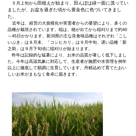
田植えが始まり、田んぼは緑一面に茂ってい
５月上旬から
ましたが、お盆を過ぎた頃から黄金色に色づいてきまし
た。
近年は、経営の大規模化や実需者からの要望により、多くの
品種が栽培されています。稲は、穂が出てから稲刈りまで約40
～45日かかります。新潟県の主な良食味品種はそれぞれ「こし
いぶき」は８月末、「コシヒカリ」は９月中旬、遅い品種「新
之助」は９月下旬頃に稲刈りが始まります。
昨年は記録的な猛暑により、お米の品質が著しく低下しまし
た。今年は高温気象に対応して、生産者が施肥や水管理を例年
以上に徹底して順調に生育しています。丹精込めて育てたおい
しいお米がまもなく食卓に届きます。