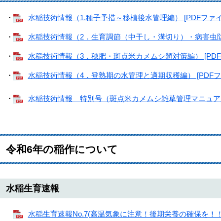
・
水稲技術情報（1.種子予措～移植後水管理編） [PDFファイル
・
水稲技術情報（2．生育調節（中干し・溝切り）・病害虫防除編
・
水稲技術情報（3．穂肥・斑点米カメムシ類対策編） [PDFフ
・
水稲技術情報（4．登熟期の水管理と適期収穫編） [PDFファ
・
水稲技術情報 特別号（斑点米カメムシ雑草管理マニュアル） 
令和6年の稲作について
水稲生育速報
水稲生育速報No.7(高温気象に注意！後期栄養の確保を！！) [