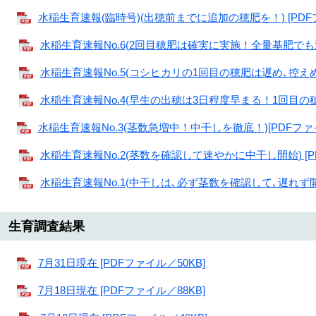
水稲生育速報(臨時号)(出穂前までに追加の穂肥を！) [PDFフ
水稲生育速報No.6(2回目穂肥は確実に実施！全量基肥でも追肥
水稲生育速報No.5(コシヒカリの1回目の穂肥は遅め､控えめに！
水稲生育速報No.4(早生の出穂は3日程度早まる！1回目の穂肥
水稲生育速報No.3(茎数急増中！中干しを徹底！)[PDFファイ
水稲生育速報No.2(茎数を確認して速やかに中干し開始) [PD
水稲生育速報No.1(中干しは､必ず茎数を確認して､遅れず開始)
生育調査結果
7月31日現在 [PDFファイル／50KB]
7月18日現在 [PDFファイル／88KB]