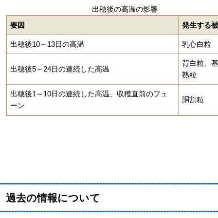
出穂後の高温の影響
要因
発生する
出穂後10～13日の高温
乳心白粒
背白粒、
出穂後5～24日の連続した高温
熟粒
出穂後1～10日の連続した高温、収穫直前のフェ
胴割粒
ーン
過去の情報について