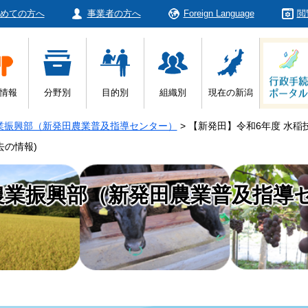
めての方へ
事業者の方へ
Foreign Language
閲
情報
分野別
目的別
組織別
現在の新潟
業振興部（新発田農業普及指導センター）
>
【新発田】令和6年度 水稲
去の情報)
農業振興部（新発田農業普及指導