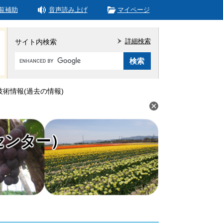
覧補助
音声読み上げ
マイページ
詳細検索
サイト内検索
Google
カ
ス
タ
技術情報(過去の情報)
ム
検
索
センター）