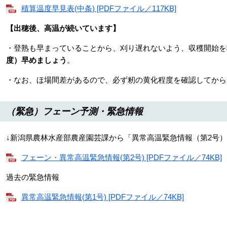
積算温度早見表(中条) [PDFファイル／117KB]
【出穂後、高温が続いています】
・登熟も早まっていることから、刈り遅れないよう、収穫開始を
度）早めましょう
。
・なお、ほ場間差があるので、必ず籾の黄化程度を確認してから
（緊急）フェーン予測・緊急情報
↓新潟県農林水産部農産園芸課から「異常高温緊急情報（第2号
フェーン・異常高温緊急情報(第2号) [PDFファイル／74KB]
過去の緊急情報
異常高温緊急情報(第1号) [PDFファイル／74KB]