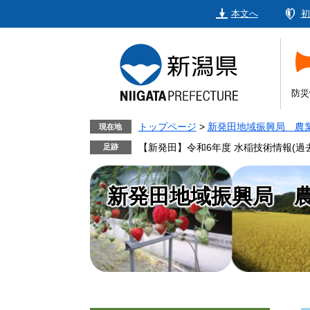
ペ
メ
本文へ
初
ー
ニ
ジ
ュ
の
ー
先
を
頭
飛
防災
で
ば
す。
し
トップページ
>
新発田地域振興局 農
現在地
て
【新発田】令和6年度 水稲技術情報(過
本
文
新発田地域振興局 
へ