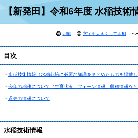
本
【新発田】令和6年度 水稲技術情
文
印刷
文字を大きくして印刷
ペ
目次
・
水稲技術情報（水稲栽培に必要な知識をまとめたものを掲載し
・
今年の稲作について（生育状況、フェーン情報、収穫情報など
・
過去の情報について
水稲技術情報