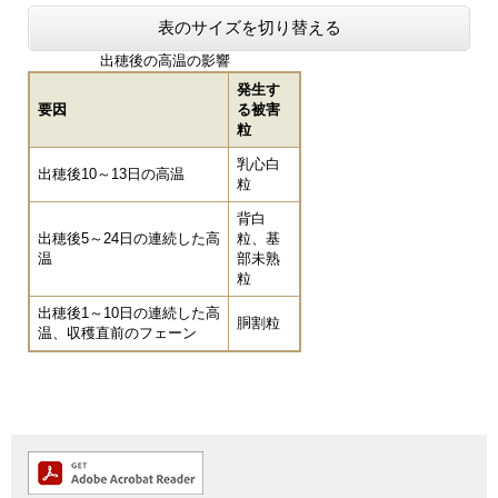
表のサイズを切り替える
出穂後の高温の影響
発生す
要因
る被害
粒
乳心白
出穂後10～13日の高温
粒
背白
出穂後5～24日の連続した高
粒、基
温
部未熟
粒
出穂後1～10日の連続した高
胴割粒
温、収穫直前のフェーン