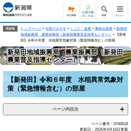
ペ
メ
ー
ニ
ジ
ュ
の
ー
先
を
トップページ
>
分類でさがす
>
しごと・産業
>
農林水産業
>
新発田
現在地
頭
飛
地域振興局 農業振興部（新発田農業普及指導センター）
>
【新発
で
ば
田】令和６年度 水稲異常気象対策（緊急情報含む）の部屋
す。
し
新発田地域振興局 農業振興部（新発田
て
本
農業普及指導センター）
文
へ
本
【新発田】令和６年度 水稲異常気象対
文
策（緊急情報含む）の部屋
ページ内目次
ページ番号：0740618
更新日：2025年4月16日更新