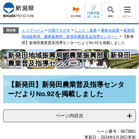
ペ
メ
ー
ニ
ジ
ュ
の
ー
先
を
トップページ
>
分類でさがす
>
しごと・産業
>
農林水産業
>
新発田
現在地
頭
飛
地域振興局 農業振興部（新発田農業普及指導センター）
>
【新発
で
ば
田】新発田農業普及指導センターだよりNo.92を掲載しました
す。
し
新発田地域振興局 農業振興部（新発田
て
本
農業普及指導センター）
文
へ
本
【新発田】新発田農業普及指導センタ
文
ーだよりNo.92を掲載しました
ページ内目次
ページ番号：0673861
更新日：2024年6月28日更新