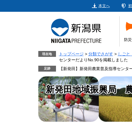
ペ
メ
本文へ
初
ー
ニ
ジ
ュ
の
ー
先
を
頭
飛
防災
で
ば
す。
し
トップページ
>
分類でさがす
>
しごと
現在地
センターだよりNo.90を掲載しました
て
本
【新発田】新発田農業普及指導センターだ
文
へ
新発田地域振興局 