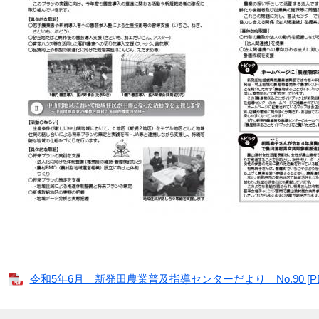
令和5年6月 新発田農業普及指導センターだより No.90 [PD