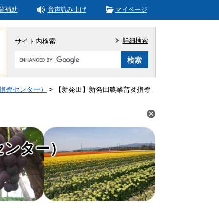
覧補助
音声読み上げ
マイページ
詳細検索
サイト内検索
Google
カ
ス
タ
指導センター）
>
【新発田】新発田農業普及指導
ム
検
索
センター）