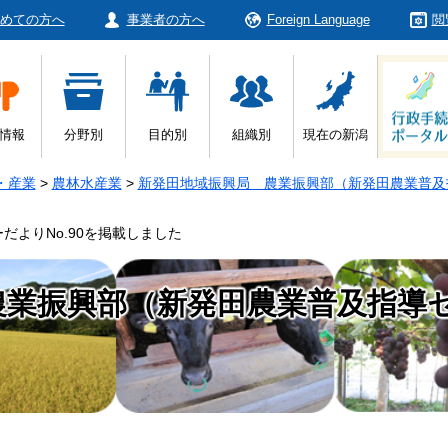
めての方へ
事業者の方へ
Foreign Language
閲
情報
分野別
目的別
組織別
現在の新潟
・産業
>
農林水産業
>
新発田地域振興局 農業振興部（新発田農業普及
よりNo.90を掲載しました
農業振興部（新発田農業普及指導