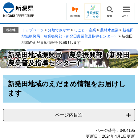
ペ
メ
ー
ニ
ジ
ュ
の
ー
先
を
トップページ
>
分類でさがす
>
しごと・産業
>
農林水産業
>
新発田
現在地
頭
飛
地域振興局 農業振興部（新発田農業普及指導センター）
>
新発田
で
ば
地域のえだまめ情報をお届けします
す。
し
新発田地域振興局 農業振興部（新発田
て
本
農業普及指導センター）
文
へ
本
新発田地域のえだまめ情報をお届けし
文
ます
ページ内目次
ページ番号：0404195
更新日：2024年4月1日更新