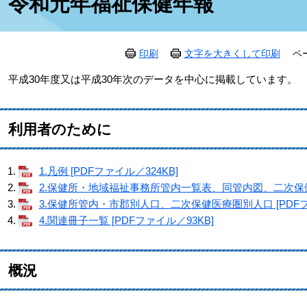
令和元年福祉保健年報
文
印刷
文字を大きくして印刷
ペ
平成30年度又は平成30年次のデータを中心に掲載しています。
利用者のために
1.凡例 [PDFファイル／324KB]
2.保健所・地域福祉事務所管内一覧表、同管内図、二次保健医療
3.保健所管内・市郡別人口、二次保健医療圏別人口 [PDFフ
4.関連冊子一覧 [PDFファイル／93KB]
概況