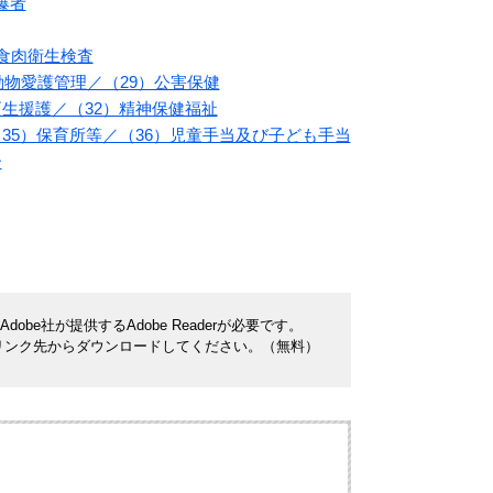
爆者
）食肉衛生検査
）動物愛護管理／（29）公害保健
更生援護／（32）精神保健福祉
（35）保育所等／（36）児童手当及び子ども手当
ー
be社が提供するAdobe Readerが必要です。
ナーのリンク先からダウンロードしてください。（無料）