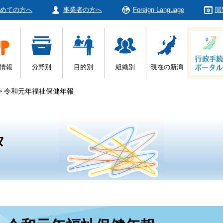
めての方へ
事業者の方へ
Foreign Language
閲
情報
分野別
目的別
組織別
現在の新潟
>
令和元年福祉保健年報
タ
本