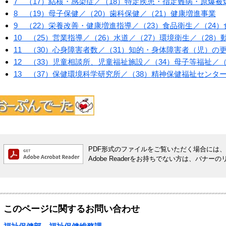
7 （17）結核・感染症／（18）特定疾患・指定難病・原爆被
8 （19）母子保健／（20）歯科保健／（21）健康増進事業
9 （22）栄養改善・健康増進指導／（23）食品衛生／（24
10 （25）営業指導／（26）水道／（27）環境衛生／（28
11 （30）心身障害者数／（31）知的・身体障害者（児）の
12 （33）児童相談所、児童福祉施設／（34）母子等福祉／
13 （37）保健環境科学研究所／（38）精神保健福祉センタ
PDF形式のファイルをご覧いただく場合には、Ado
Adobe Readerをお持ちでない方は、バ
このページに関するお問い合わせ