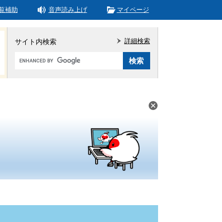
覧補助
音声読み上げ
マイページ
詳細検索
サイト内検索
Google
カ
ス
タ
ム
検
索