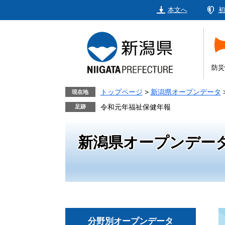
ペ
メ
本文へ
初
ー
ニ
ジ
ュ
の
ー
先
を
頭
飛
防災
で
ば
す。
し
トップページ
>
新潟県オープンデータ
現在地
て
令和元年福祉保健年報
本
文
新潟県オープンデー
へ
分野別オープンデータ