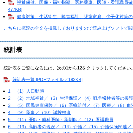
福祉保健、国保・福祉指導、医務薬事、医師・看護職員確保
477KB]
健康対策、生活衛生、障害福祉、児童家庭、少子化対策の概況 
こちらに概況の全文を掲載しておりますので読み上げソフトで閲
統計表
統計表をご覧になるには、次の1から12をクリックしてください
統計表一覧 [PDFファイル／182KB]
1 （1）人口動態
2 （2）地域福祉／（3）生活保護／（4）戦争犠牲者等の援
3 （5）国民健康保険／（6）医療給付／（7）医療／（8）血
4 （9）薬事／（10）試験検査
5 （11）医師・歯科医師・薬剤師／（12）看護職員
6 （13）高齢者の現況／（14）介護／（15）介護保険関連／