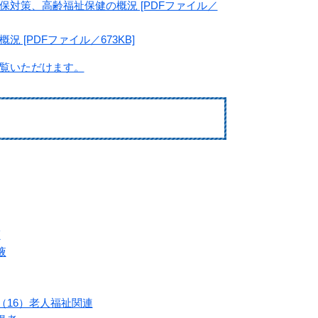
対策、高齢福祉保健の概況 [PDFファイル／
[PDFファイル／673KB]
覧いただけます。
。
護
液
（16）老人福祉関連