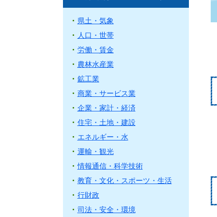
県土・気象
人口・世帯
労働・賃金
農林水産業
鉱工業
商業・サービス業
企業・家計・経済
住宅・土地・建設
エネルギー・水
運輸・観光
情報通信・科学技術
教育・文化・スポーツ・生活
行財政
司法・安全・環境