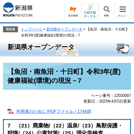
ペ
メ
ー
ニ
ジ
ュ
の
ー
先
を
トップページ
>
新潟県オープンデータ
>
【魚沼・南魚沼・十日町】
現在地
頭
飛
令和3年(度)健康福祉(環境)の現況－7
で
ば
新潟県オープンデータ
す。
し
て
本
文
本
【魚沼・南魚沼・十日町】令和3年(度)
へ
文
健康福祉(環境)の現況－7
ページ番号：22033007
更新日：2023年4月5日更新
利用者のために [PDFファイル／174KB]
7 （21）廃棄物/（22）温泉/（23）鳥獣保護・
狩猟/（24）公害対策/（25）理化学検査