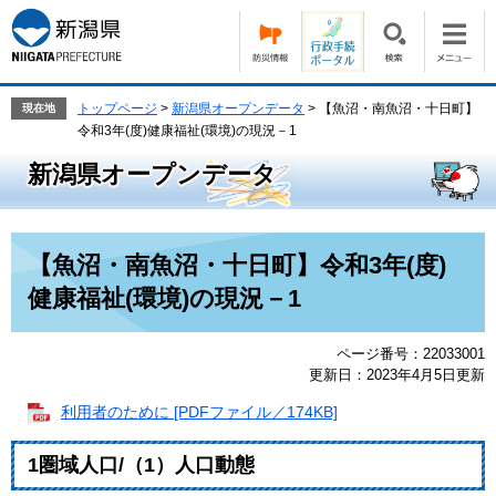
ペ
メ
ー
ニ
ジ
ュ
の
ー
先
を
トップページ
>
新潟県オープンデータ
>
【魚沼・南魚沼・十日町】
現在地
頭
飛
令和3年(度)健康福祉(環境)の現況－1
で
ば
新潟県オープンデータ
す。
し
て
本
文
本
【魚沼・南魚沼・十日町】令和3年(度)
へ
文
健康福祉(環境)の現況－1
ページ番号：22033001
更新日：2023年4月5日更新
利用者のために [PDFファイル／174KB]
1圏域人口/（1）人口動態