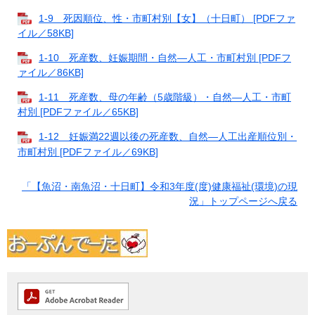
1-9 死因順位、性・市町村別【女】（十日町） [PDFファ
イル／58KB]
1-10 死産数、妊娠期間・自然―人工・市町村別 [PDFフ
ァイル／86KB]
1-11 死産数、母の年齢（5歳階級）・自然―人工・市町
村別 [PDFファイル／65KB]
1-12 妊娠満22週以後の死産数、自然―人工出産順位別・
市町村別 [PDFファイル／69KB]
「【魚沼・南魚沼・十日町】令和3年度(度)健康福祉(環境)の現
況」トップページへ戻る