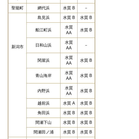
聖籠町
網代浜
水質 B
－
島見浜
水質 B
水質 B
水質
船江町浜
水質 B
AA
水質
日和山浜
－
新潟市
AA
水質
関屋浜
水質 B
AA
水質
青山海岸
水質 B
AA
水質
内野浜
水質 B
AA
越前浜
水質 A
水質 B
角田浜
水質 B
水質 B
間瀬下山
水質 B
水質 B
間瀬田ノ浦
水質 B
水質 B