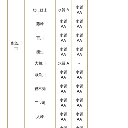
水質
たにはま
水質 A
AA
水質
水質
藤崎
AA
AA
水質
水質
百川
AA
AA
糸魚川
市
水質
水質
能生
AA
AA
大和川
水質 A
－
水質
水質
糸魚川
AA
AA
水質
水質
親不知
AA
AA
水質
水質
二ツ亀
AA
AA
水質
水質
入崎
AA
AA