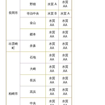
水質
野積
水質 A
AA
長岡市
寺泊中央
水質 B
水質 A
水質
水質
金山
AA
AA
水質
水質
郷本
AA
AA
出雲崎
水質
水質
井鼻
町
AA
AA
水質
水質
石地
AA
AA
水質
水質
大崎
AA
AA
水質
水質
長浜
AA
AA
水質
水質
高浜
柏崎市
AA
AA
水質
水質
中央