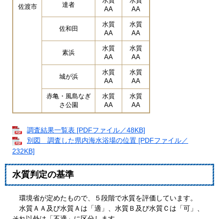
水質
水質
達者
佐渡市
AA
AA
水質
水質
佐和田
AA
AA
水質
水質
素浜
AA
AA
水質
水質
城が浜
AA
AA
赤亀・風島なぎ
水質
水質
さ公園
AA
AA
調査結果一覧表 [PDFファイル／48KB]
別図 調査した県内海水浴場の位置 [PDFファイル／
232KB]
水質判定の基準
環境省が定めたもので、５段階で水質を評価しています。
水質ＡＡ及び水質Ａは「適」、水質Ｂ及び水質Ｃは「可」、
それ以外は「不適」に区分します。