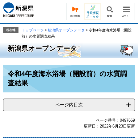
ペ
メ
ー
ニ
ジ
ュ
の
ー
先
を
トップページ
>
新潟県オープンデータ
>
令和4年度海水浴場（開設
現在地
頭
飛
前）の水質調査結果
で
ば
新潟県オープンデータ
す。
し
て
本
文
本
令和4年度海水浴場（開設前）の水質調
へ
文
査結果
ページ内目次
ページ番号：0497669
更新日：2022年6月23日更新