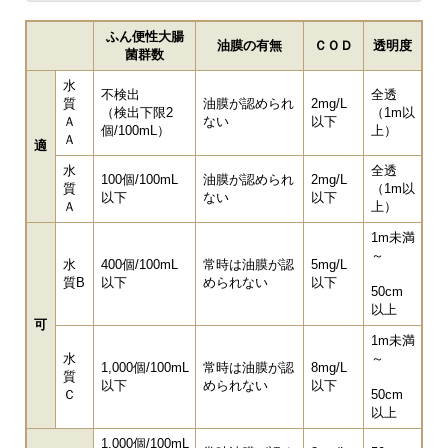
ふん便性大腸
油膜の有無
ＣＯＤ
透明度
菌群数
水
不検出
全透
質
油膜が認められ
2mg/L
（検出下限2
（1m以
Ａ
ない
以下
個/100mL）
上）
Ａ
適
水
全透
100個/100mL
油膜が認められ
2mg/L
質
（1m以
以下
ない
以下
Ａ
上）
1m未満
～
水
400個/100mL
常時は油膜が認
5mg/L
質B
以下
められない
以下
50cm
以上
可
1m未満
水
～
1,000個/100mL
常時は油膜が認
8mg/L
質
以下
められない
以下
Ｃ
50cm
以上
1,000個/100mL