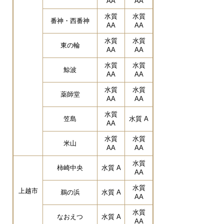
AA
AA
水質
水質
番神・西番神
AA
AA
水質
水質
東の輪
AA
AA
水質
水質
鯨波
AA
AA
水質
水質
薬師堂
AA
AA
水質
笠島
水質 A
AA
水質
水質
米山
AA
AA
水質
柿崎中央
水質 A
AA
水質
上越市
鵜の浜
水質 A
AA
水質
なおえつ
水質 A
AA