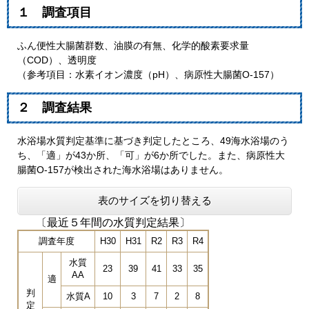
１ 調査項目
ふん便性大腸菌群数、油膜の有無、化学的酸素要求量
（COD）、透明度
（参考項目：水素イオン濃度（pH）、病原性大腸菌O-157）
２ 調査結果
水浴場水質判定基準に基づき判定したところ、49海水浴場のう
ち、「適」が43か所、「可」が6か所でした。また、病原性大
腸菌O-157が検出された海水浴場はありません。
表のサイズを切り替える
〔最近５年間の水質判定結果〕
調査年度
H30
H31
R2
R3
R4
水質
23
39
41
33
35
AA
適
判
水質A
10
3
7
2
8
定