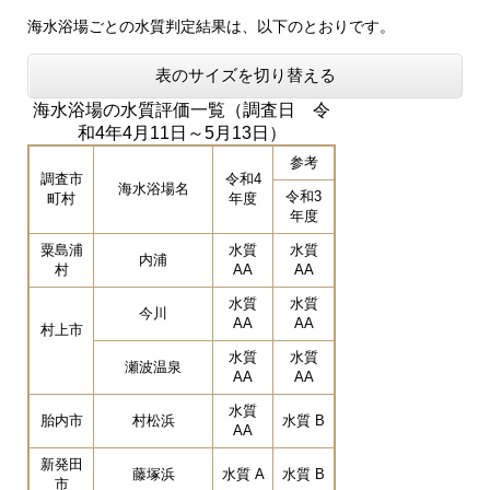
海水浴場ごとの水質判定結果は、以下のとおりです。
表のサイズを切り替える
海水浴場の水質評価一覧（調査日 令
和4年4月11日～5月13日）
参考
調査市
令和4
海水浴場名
令和3
町村
年度
年度
粟島浦
水質
水質
内浦
村
AA
AA
水質
水質
今川
AA
AA
村上市
水質
水質
瀬波温泉
AA
AA
水質
胎内市
村松浜
水質 B
AA
新発田
藤塚浜
水質 A
水質 B
市