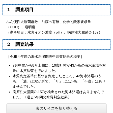
１ 調査項目
ふん便性大腸菌群数、油膜の有無、化学的酸素要求量
（COD）、透明度
（参考項目：水素イオン濃度（pH）、病原性大腸菌O-157）
２ 調査結果
［令和４年度の海水浴場開設中調査結果の概要］
7月中旬から8月上旬に、10市町村が43か所の海水浴場を対
象に水質調査を行いました。
水質判定基準に基づき判定したところ、43海水浴場のう
ち、「適」は32か所で、「可」は11か所、「不適」はあり
ませんでした。
病原性大腸菌O-157が検出された海水浴場はありませんで
した。〔過去5年間の水質判定結果〕
表のサイズを切り替える