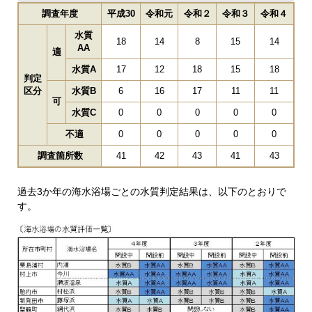
調査年度
平成30
令和元
令和２
令和３
令和４
水質
18
14
8
15
14
AA
適
水質A
17
12
18
15
18
判定
区分
水質B
6
16
17
11
11
可
水質C
0
0
0
0
0
不適
0
0
0
0
0
調査箇所数
41
42
43
41
43
過去3か年の海水浴場ごとの水質判定結果は、以下のとおりで
す。