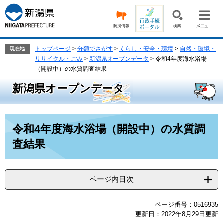
ペ
メ
ー
ニ
ジ
ュ
の
ー
先
を
トップページ
>
分類でさがす
>
くらし・安全・環境
>
自然・環境・
現在地
頭
飛
リサイクル・ごみ
>
新潟県オープンデータ
>
令和4年度海水浴場
で
ば
（開設中）の水質調査結果
す。
し
新潟県オープンデータ
て
本
文
本
へ
令和4年度海水浴場（開設中）の水質調
文
査結果
ページ内目次
ページ番号：0516935
更新日：2022年8月29日更新