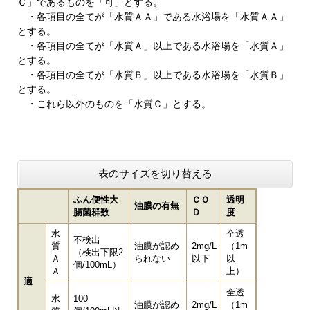
Ｃ」であるものを「可」とする。
・各項目の全てが「水質ＡＡ」である水浴場を「水質ＡＡ」
とする。
・各項目の全てが「水質Ａ」以上である水浴場を「水質Ａ」
とする。
・各項目の全てが「水質Ｂ」以上である水浴場を「水質Ｂ」
とする。
・これら以外のものを「水質Ｃ」とする。
表のサイズを切り替える
ふん便性大
ＣＯ
透明
油膜の有無
腸菌群数
Ｄ
度
水
全透
不検出
質
油膜が認め
2mg/L
（1m
（検出下限2
Ａ
られない
以下
以
個/100mL）
Ａ
上）
適
全透
水
100
油膜が認め
2mg/L
（1m