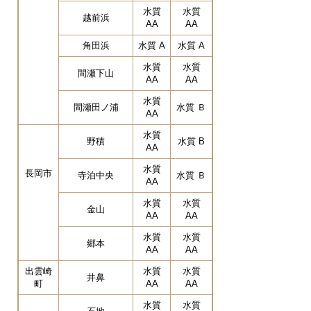
水質
水質
越前浜
AA
AA
角田浜
水質 A
水質 A
水質
水質
間瀬下山
AA
AA
水質
間瀬田ノ浦
水質 Ｂ
AA
水質
野積
水質 B
AA
水質
長岡市
寺泊中央
水質 Ｂ
AA
水質
水質
金山
AA
AA
水質
水質
郷本
AA
AA
出雲崎
水質
水質
井鼻
町
AA
AA
水質
水質