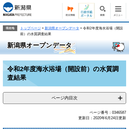
ペ
メ
ー
ニ
ジ
ュ
の
ー
先
を
トップページ
>
新潟県オープンデータ
>
令和2年度海水浴場（開設
現在地
頭
飛
前）の水質調査結果
で
ば
新潟県オープンデータ
す。
し
て
本
文
本
令和2年度海水浴場（開設前）の水質調
へ
文
査結果
ページ内目次
ページ番号：0346587
更新日：2020年6月24日更新