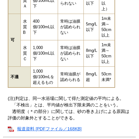
質
個/100mL以
られない
以下
以
Ａ
下
上）
1m未
水
400
常時は油膜
5mg/L
満～
質
個/100mL以
が認められ
以下
50cm
B
下
ない
以上
可
1m未
水
1,000
常時は油膜
8mg/L
満～
質
個/100mL以
が認められ
以下
50cm
Ｃ
下
ない
以上
1,000
常時油膜が
8mg/L
50cm
不適
個/100mLを
認められる
超
未満*
超えるもの
(注)判定は、同一水浴場に関して得た測定値の平均による。
「不検出」とは、平均値が検出下限未満のことをいう。
透明度（＊の部分）に関しては、砂の巻き上げによる原因は
評価の対象外とすることができる。
報道資料 [PDFファイル／168KB]