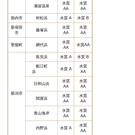
水質
水質
瀬波温泉
AA
AA
胎内市
村松浜
水質 A
水質 B
新発田
水質
水質
藤塚浜
市
AA
AA
水質
聖籠町
網代浜
水質AA
AA
島見浜
水質 A
水質 B
船江町
水質
水質 A
浜
AA
水質
水質
日和山浜
AA
AA
新潟市
水質
水質
関屋浜
AA
AA
水質
水質
青山海岸
AA
AA
水質
内野浜
水質 A
AA