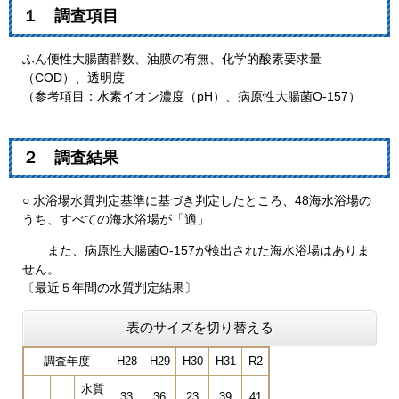
１ 調査項目
ふん便性大腸菌群数、油膜の有無、化学的酸素要求量
（COD）、透明度
（参考項目：水素イオン濃度（pH）、病原性大腸菌O-157）
２ 調査結果
○ 水浴場水質判定基準に基づき判定したところ、48海水浴場の
うち、すべての海水浴場が「適」
また、病原性大腸菌O-157が検出された海水浴場はありま
せん。
〔最近５年間の水質判定結果〕
表のサイズを切り替える
調査年度
H28
H29
H30
H31
R2
水質
33
36
23
39
41