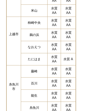
AA
AA
水質
水質
米山
AA
AA
水質
水質
柿崎中央
AA
AA
水質
水質
上越市
鵜の浜
AA
AA
水質
水質
なおえつ
AA
AA
水質
たにはま
水質 A
AA
水質
水質
藤崎
AA
AA
水質
水質
百川
糸魚川
AA
AA
市
水質
水質
能生
AA
AA
水質
水質
糸魚川
AA
AA