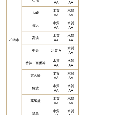
石地
AA
AA
水質
水質
大崎
AA
AA
水質
水質
長浜
AA
AA
水質
水質
高浜
柏崎市
AA
AA
水質
中央
水質 A
AA
水質
水質
番神・西番神
AA
AA
水質
水質
東の輪
AA
AA
水質
水質
鯨波
AA
AA
水質
水質
薬師堂
AA
AA
水質
水質
笠島