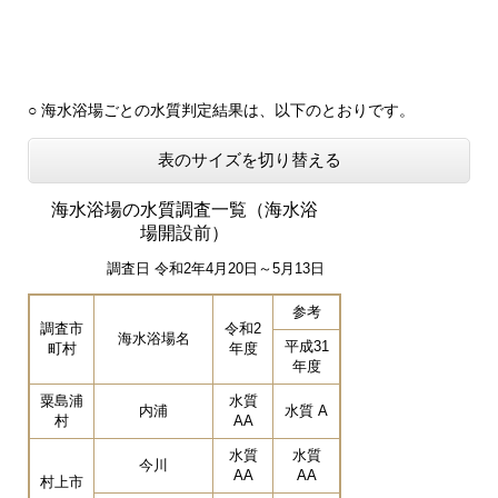
○ 海水浴場ごとの水質判定結果は、以下のとおりです。
表のサイズを切り替える
海水浴場の水質調査一覧（海水浴
場開設前）
調査日 令和2年4月20日～5月13日
参考
調査市
令和2
海水浴場名
平成31
町村
年度
年度
粟島浦
水質
内浦
水質 A
村
AA
水質
水質
今川
AA
AA
村上市