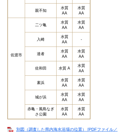
水質
水質
親不知
AA
AA
水質
水質
二ツ亀
AA
AA
水質
入崎
-
AA
水質
水質
達者
佐渡市
AA
AA
水質
佐和田
水質 A
AA
水質
水質
素浜
AA
AA
水質
水質
城が浜
AA
AA
赤亀・風島なぎ
水質
水質
さ公園
AA
AA
別図（調査した県内海水浴場の位置） [PDFファイル／