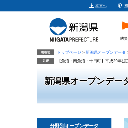
ペ
メ
本文へ
初
ー
ニ
ジ
ュ
の
ー
先
を
頭
飛
防災
で
ば
す。
し
トップページ
>
新潟県オープンデータ
現在地
て
【魚沼・南魚沼・十日町】平成29年(度)
本
文
新潟県オープンデー
へ
分野別オープンデータ