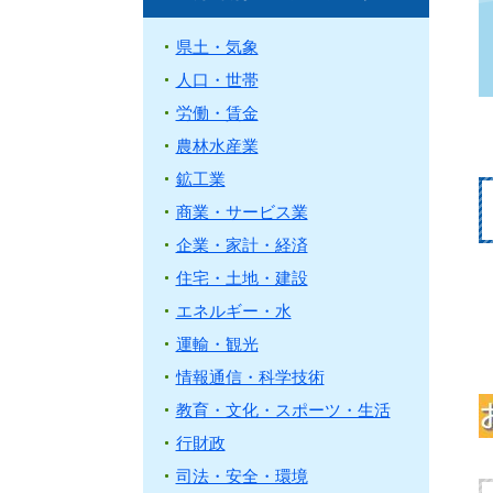
県土・気象
人口・世帯
労働・賃金
農林水産業
鉱工業
商業・サービス業
企業・家計・経済
住宅・土地・建設
エネルギー・水
運輸・観光
情報通信・科学技術
教育・文化・スポーツ・生活
行財政
司法・安全・環境