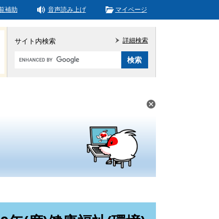
覧補助
音声読み上げ
マイページ
詳細検索
サイト内検索
Google
カ
ス
タ
ム
検
索