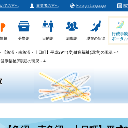
めての方へ
事業者の方へ
Foreign Language
閲
情報
分野別
目的別
組織別
現在の新潟
>
【魚沼・南魚沼・十日町】平成29年(度)健康福祉(環境)の現況－4
健康福祉(環境)の現況－4
タ
本