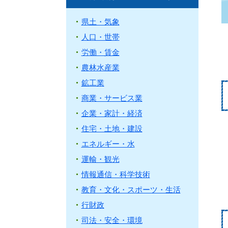
県土・気象
人口・世帯
労働・賃金
農林水産業
鉱工業
商業・サービス業
企業・家計・経済
住宅・土地・建設
エネルギー・水
運輸・観光
情報通信・科学技術
教育・文化・スポーツ・生活
行財政
司法・安全・環境