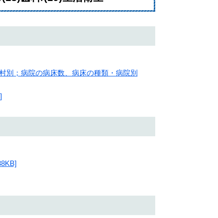
町村別；病院の病床数、病床の種類・病院別
]
KB]