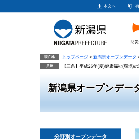
ペ
メ
本文へ
初
ー
ニ
ジ
ュ
の
ー
先
を
頭
飛
防災
で
ば
す。
し
トップページ
>
新潟県オープンデータ
現在地
て
【三条】平成26年(度)健康福祉(環境)
本
文
新潟県オープンデー
へ
分野別オープンデータ