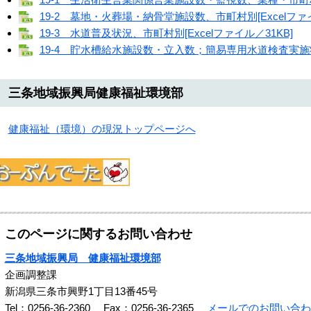
19-2 墓地・火葬場・納骨堂施設数、市町村別[Excelファイ
19-3 水道普及状況、市町村別[Excelファイル／31KB]
19-4 貯水槽給水施設数・立入数；簡易専用水道検査実施状況
三条地域振興局健康福祉環境部
健康福祉（環境）の現況トップページへ
このページに関するお問い合わせ
三条地域振興局 健康福祉環境部
企画調整課
新潟県三条市興野1丁目13番45号
Tel：0256-36-2360
Fax：0256-36-2365
メールでのお問い合わ