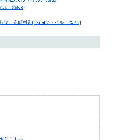
ル／25KB]
、市町村別[Excelファイル／29KB]
せはこちら