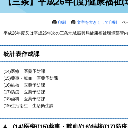
【三条】平成26年(度)健康福祉(
文
印刷
文字を大きくして印刷
ペ
平成26年度又は平成26年次の三条地域振興局健康福祉環境部管内
統計表作成課
(14)医療 医薬予防課
(15)薬事・献血 医薬予防課
(16)結核 医薬予防課
(17)防疫 医薬予防課
(18)歯科 医薬予防課
(19)生活衛生 生活衛生課
4 (14)医療/(15)薬事・献血/(16)結核/(17)防疫