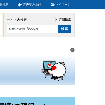
覧補助
音声読み上げ
マイページ
詳細検索
サイト内検索
Google
カ
ス
タ
ム
検
索