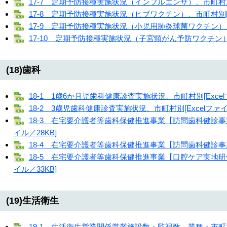
17-7 定期予防接種実施状況（インフルエンザ）、市町村別[E
17-8 定期予防接種実施状況（ヒブワクチン）、市町村別[Ex
17-9 定期予防接種実施状況（小児用肺炎球菌ワクチン）、市
17-10 定期予防接種実施状況（子宮頸がん予防ワクチン）、市
(18)歯科
18-1 1歳6か月児歯科健康診査実施状況、市町村別[Excel
18-2 3歳児歯科健康診査実施状況、市町村別[Excelファイ
18-3 在宅要介護者等歯科保健推進事業【訪問歯科健診事業
イル／28KB]
18-4 在宅要介護者等歯科保健推進事業【訪問歯科健診事業】
18-5 在宅要介護者等歯科保健推進事業【口腔ケア実地研修
イル／33KB]
(19)生活衛生
19-1 生活衛生営業関係営業施設数・監視数、業種・市町村別[