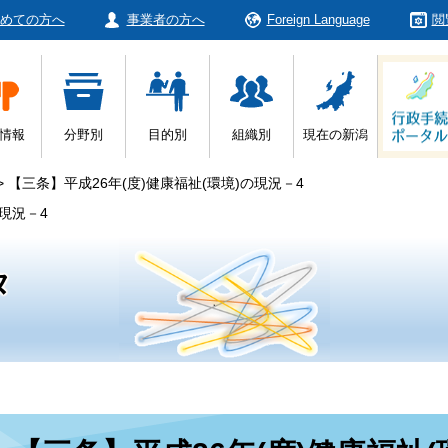
めての方へ
事業者の方へ
Foreign Language
閲
情報
分野別
目的別
組織別
現在の新潟
>
【三条】平成26年(度)健康福祉(環境)の現況－4
の現況－4
タ
本