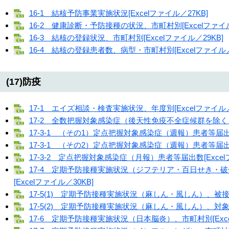
16-1 結核予防事業実施状況[Excelファイル／27KB]
16-2 健康診断・予防接種の状況、市町村別[Excelファイル
16-3 結核の登録状況、市町村別[Excelファイル／29KB]
16-4 結核の登録患者数、病型・市町村別[Excelファイル／
(17)防疫
17-1 エイズ相談・検査実施状況、年度別[Excelファイル／
17-2 全数把握対象感染症（後天性免疫不全症候群を除く）患
17-3-1 （その1）定点把握対象感染症（週報）患者等届出数[
17-3-1 （その2）定点把握対象感染症（週報）患者等届出数[
17-3-2 定点把握対象感染症（月報）患者等届出数[Excelフ
17-4 定期予防接種実施状況（ジフテリア・百日せき・
[Excelファイル／30KB]
17-5(1) 定期予防接種実施状況（麻しん・風しん）、被接種
17-5(2) 定期予防接種実施状況（麻しん・風しん）、対象者
17-6 定期予防接種実施状況（日本脳炎）、市町村別[Exce