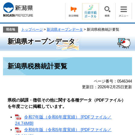
ペ
メ
ー
ニ
ジ
ュ
の
ー
先
を
トップページ
>
新潟県オープンデータ
>
新潟県税務統計要覧
現在地
頭
飛
新潟県オープンデータ
で
ば
す。
し
て
本
本
新潟県税務統計要覧
文
文
へ
ページ番号：0546344
更新日：2026年2月25日更新
県税の賦課・徴収その他に関する各種データ（PDFファイル）
を年度ごとに掲載しています。
令和7年版（令和6年度実績） [PDFファイル／
24.74MB]
令和6年版（令和5年度実績） [PDFファイル／