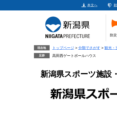
ペ
メ
本文へ
初
ー
ニ
ジ
ュ
の
ー
先
を
頭
飛
防災
で
ば
す。
し
トップページ
>
分類でさがす
>
観光・
現在地
て
高田西ゲートボールハウス
本
文
新潟県スポーツ施設
へ