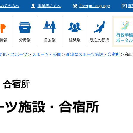
めての方へ
事業者の方へ
Foreign Language
閲
情報
分野別
目的別
組織別
現在の新潟
文化・スポーツ
>
スポーツ・公園
>
新潟県スポーツ施設・合宿所
>
高田
・合宿所