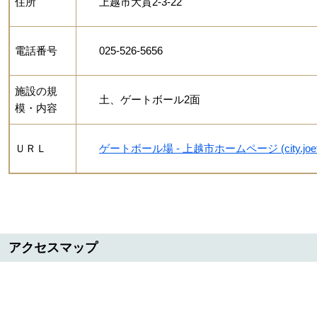
住所
上越市大貫2-3-22
電話番号
025-526-5656
施設の規
土、ゲートボール2面
模・内容
ＵＲＬ
ゲートボール場 - 上越市ホームページ (city.joetsu.n
アクセスマップ