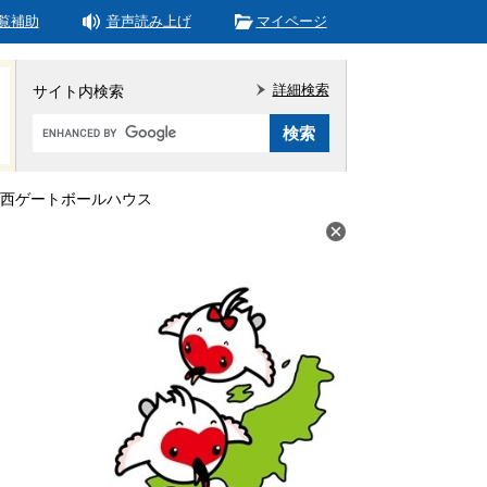
覧補助
音声読み上げ
マイページ
詳細検索
サイト内検索
Google
カ
ス
タ
西ゲートボールハウス
ム
検
索