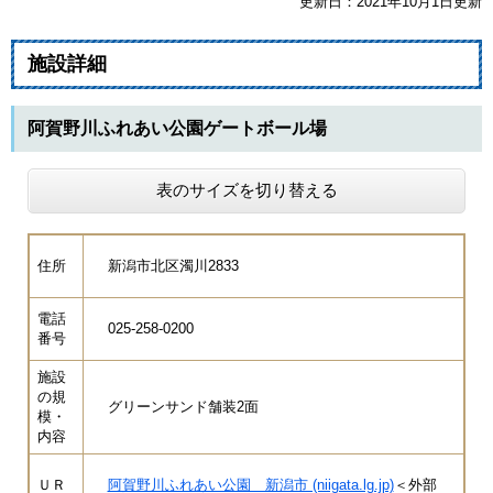
更新日：2021年10月1日更新
施設詳細
阿賀野川ふれあい公園ゲートボール場
表のサイズを切り替える
住所
新潟市北区濁川2833
電話
025-258-0200
番号
施設
の規
グリーンサンド舗装2面
模・
内容
ＵＲ
阿賀野川ふれあい公園 新潟市 (niigata.lg.jp)
＜外部