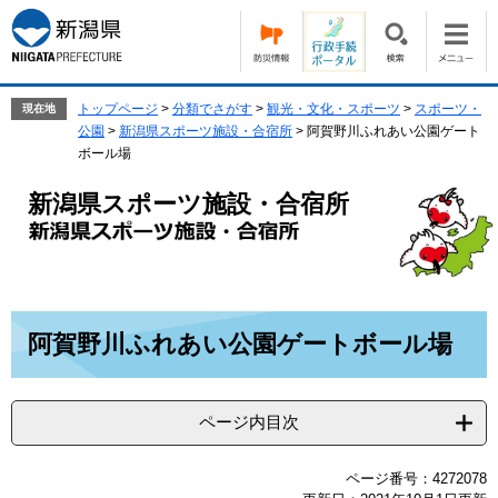
ペ
メ
ー
ニ
ジ
ュ
の
ー
先
を
トップページ
>
分類でさがす
>
観光・文化・スポーツ
>
スポーツ・
現在地
頭
飛
公園
>
新潟県スポーツ施設・合宿所
>
阿賀野川ふれあい公園ゲート
で
ば
ボール場
す。
し
て
新潟県スポーツ施設・合宿所
本
文
へ
本
阿賀野川ふれあい公園ゲートボール場
文
ページ内目次
ページ番号：4272078