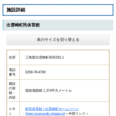
施設詳細
出雲崎町民体育館
表のサイズを切り替える
住所
三島郡出雲崎町米田281-1
電話
0258-78-4700
番号
施設
の規
競技場面積 1,374平方メートル
模・
内容
ＵＲ
町民体育館 | 出雲崎町ホームページ
Ｌ
(town.izumozaki.niigata.jp)
＜外部リンク＞