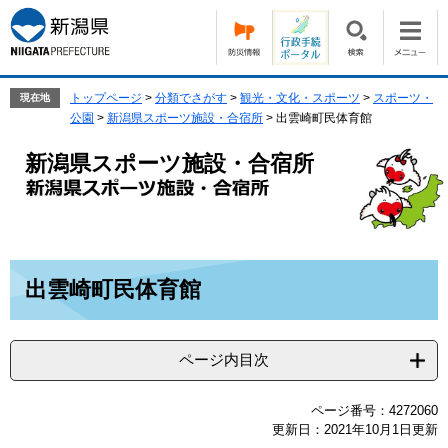
ペ
メ
ー
ニ
ジ
ュ
の
ー
先
を
トップページ
>
分類でさがす
>
観光・文化・スポーツ
>
スポーツ・
現在地
頭
飛
公園
>
新潟県スポーツ施設・合宿所
>
出雲崎町民体育館
で
ば
す。
し
新潟県スポーツ施設・合宿所
て
本
文
へ
本
出雲崎町民体育館
文
ページ内目次
ページ番号：4272060
更新日：2021年10月1日更新