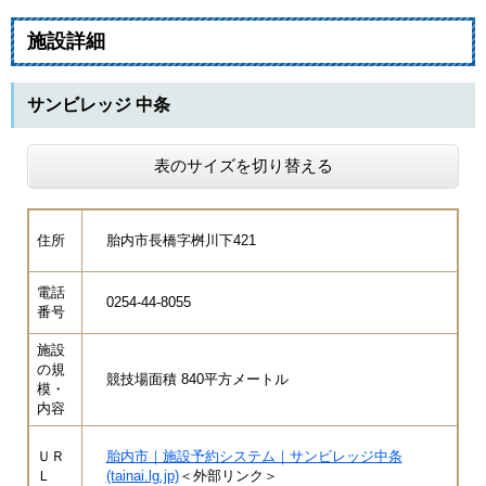
施設詳細
サンビレッジ 中条
表のサイズを切り替える
住所
胎内市長橋字桝川下421
電話
0254-44-8055
番号
施設
の規
競技場面積 840平方メートル
模・
内容
ＵＲ
胎内市｜施設予約システム｜サンビレッジ中条
Ｌ
(tainai.lg.jp)
＜外部リンク＞