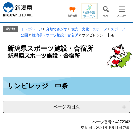
ペ
メ
ー
ニ
ジ
ュ
の
ー
先
を
トップページ
>
分類でさがす
>
観光・文化・スポーツ
>
スポーツ・
現在地
頭
飛
公園
>
新潟県スポーツ施設・合宿所
>
サンビレッジ 中条
で
ば
す。
し
新潟県スポーツ施設・合宿所
て
本
文
へ
本
サンビレッジ 中条
文
ページ内目次
ページ番号：4272042
更新日：2021年10月1日更新