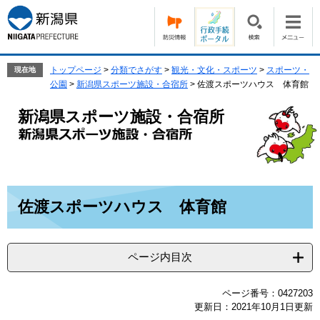
ペ
メ
ー
ニ
ジ
ュ
の
ー
先
を
トップページ
>
分類でさがす
>
観光・文化・スポーツ
>
スポーツ・
現在地
頭
飛
公園
>
新潟県スポーツ施設・合宿所
>
佐渡スポーツハウス 体育館
で
ば
す。
し
新潟県スポーツ施設・合宿所
て
本
文
へ
本
佐渡スポーツハウス 体育館
文
ページ内目次
ページ番号：0427203
更新日：2021年10月1日更新