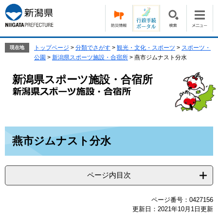
ペ
メ
ー
ニ
ジ
ュ
の
ー
先
を
トップページ
>
分類でさがす
>
観光・文化・スポーツ
>
スポーツ・
現在地
頭
飛
公園
>
新潟県スポーツ施設・合宿所
>
燕市ジムナスト分水
で
ば
す。
し
新潟県スポーツ施設・合宿所
て
本
文
へ
本
燕市ジムナスト分水
文
ページ内目次
ページ番号：0427156
更新日：2021年10月1日更新