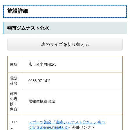
施設詳細
燕市ジムナスト分水
表のサイズを切り替える
住所
燕市分水向陽1-3
電話
0256-97-1411
番号
施設
の規
器械体操練習場
模・
内容
ＵＲ
スポーツ施設 「燕市ジムナスト分水」／燕市
Ｌ
(city.tsubame.niigata.jp)
＜外部リンク＞