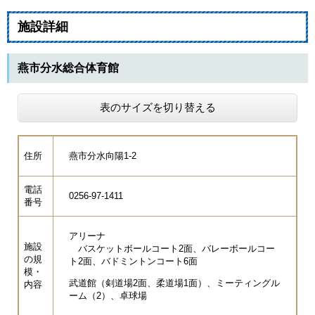
施設詳細
燕市分水総合体育館
表のサイズを切り替える
住所
燕市分水向陽1-2
電話
0256-97-1411
番号
アリーナ
施設
バスケットボールコート2面、バレーボールコー
の規
ト2面、バドミントンコート6面
模・
武道館（剣道場2面、柔道場1面）、ミーティングル
内容
ーム（2）、卓球場