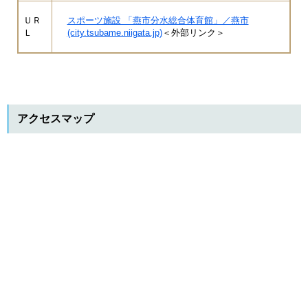
ＵＲ
スポーツ施設 「燕市分水総合体育館」／燕市
Ｌ
(city.tsubame.niigata.jp)
＜外部リンク＞
アクセスマップ