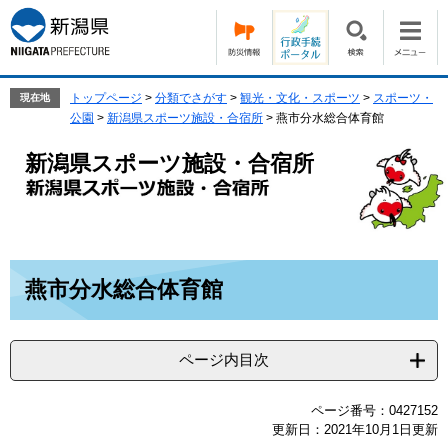
ペ
メ
ー
ニ
ジ
ュ
の
ー
先
を
トップページ
>
分類でさがす
>
観光・文化・スポーツ
>
スポーツ・
現在地
頭
飛
公園
>
新潟県スポーツ施設・合宿所
>
燕市分水総合体育館
で
ば
す。
し
新潟県スポーツ施設・合宿所
て
本
文
へ
本
燕市分水総合体育館
文
ページ内目次
ページ番号：0427152
更新日：2021年10月1日更新