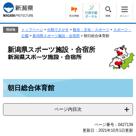
ペ
メ
ー
ニ
ジ
ュ
の
ー
先
を
トップページ
>
分類でさがす
>
観光・文化・スポーツ
>
スポーツ・
現在地
頭
飛
公園
>
新潟県スポーツ施設・合宿所
>
朝日総合体育館
で
ば
す。
し
新潟県スポーツ施設・合宿所
て
本
文
へ
本
朝日総合体育館
文
ページ内目次
ページ番号：0427139
更新日：2021年10月1日更新