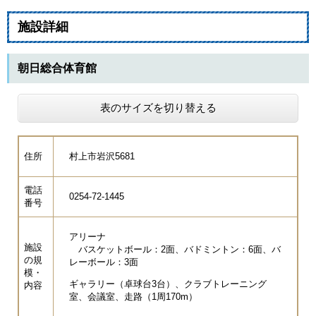
施設詳細
朝日総合体育館
表のサイズを切り替える
住所
村上市岩沢5681
電話
0254-72-1445
番号
アリーナ
施設
バスケットボール：2面、バドミントン：6面、バ
の規
レーボール：3面
模・
ギャラリー（卓球台3台）、クラブトレーニング
内容
室、会議室、走路（1周170m）