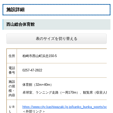
施設詳細
西山総合体育館
表のサイズを切り替える
住所
柏崎市西山町浜忠150-5
電話
0257-47-2822
番号
施設
体育館（32m×40m）
の規
模・
卓球室、ランニング走路（一周170m）、観覧席（収容人数12
内容
ＵＲ
https://www.city.kashiwazaki.lg.jp/kanko_bunka_sports/sports
Ｌ
＜外部リンク＞