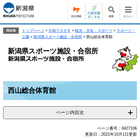
ペ
メ
ー
ニ
ジ
ュ
の
ー
先
を
トップページ
>
分類でさがす
>
観光・文化・スポーツ
>
スポーツ・
現在地
頭
飛
公園
>
新潟県スポーツ施設・合宿所
>
西山総合体育館
で
ば
す。
し
新潟県スポーツ施設・合宿所
て
本
文
へ
本
西山総合体育館
文
ページ内目次
ページ番号：0427106
更新日：2021年10月1日更新