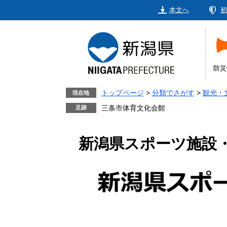
ペ
メ
本文へ
初
ー
ニ
ジ
ュ
の
ー
先
を
頭
飛
防災
で
ば
す。
し
トップページ
>
分類でさがす
>
観光・
現在地
て
三条市体育文化会館
本
文
新潟県スポーツ施設
へ