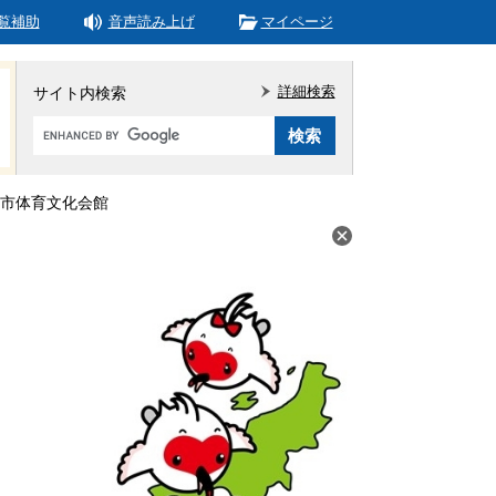
覧補助
音声読み上げ
マイページ
詳細検索
サイト内検索
Google
カ
ス
タ
市体育文化会館
ム
検
索