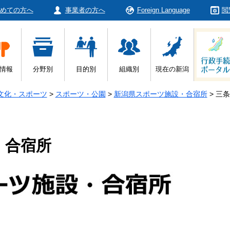
めての方へ
事業者の方へ
Foreign Language
閲
情報
分野別
目的別
組織別
現在の新潟
文化・スポーツ
>
スポーツ・公園
>
新潟県スポーツ施設・合宿所
>
三条
・合宿所