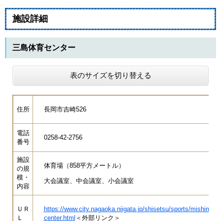
施設詳細
三島体育センター
表のサイズを切り替える
住所
長岡市吉崎526
電話
0258-42-2756
番号
施設
体育場（858平方メートル）
の規
模・
大会議室、中会議室、小会議室
内容
ＵＲ
https://www.city.nagaoka.niigata.jp/shisetsu/sports/mishima-
Ｌ
center.html
＜外部リンク＞