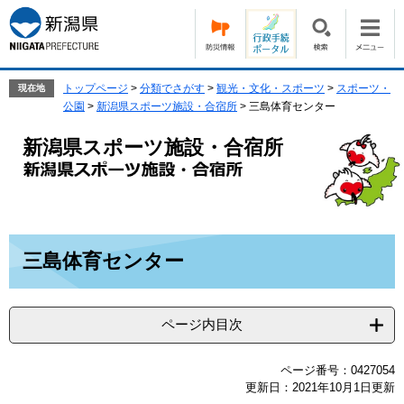
ペ
メ
ー
ニ
ジ
ュ
の
ー
先
を
トップページ
>
分類でさがす
>
観光・文化・スポーツ
>
スポーツ・
現在地
頭
飛
公園
>
新潟県スポーツ施設・合宿所
>
三島体育センター
で
ば
す。
し
新潟県スポーツ施設・合宿所
て
本
文
へ
本
三島体育センター
文
ページ内目次
ページ番号：0427054
更新日：2021年10月1日更新