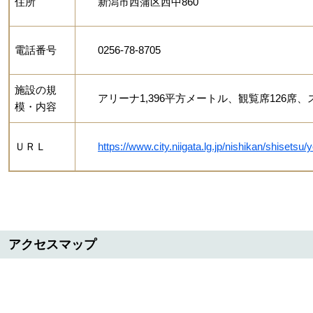
住所
新潟市西蒲区西中860
電話番号
0256-78-8705
施設の規
アリーナ1,396平方メートル、観覧席126席
模・内容
ＵＲＬ
https://www.city.niigata.lg.jp/nishikan/shisetsu
アクセスマップ