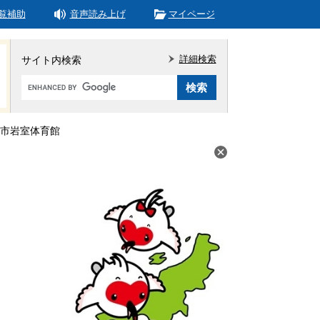
覧補助
音声読み上げ
マイページ
詳細検索
サイト内検索
Google
カ
ス
タ
市岩室体育館
ム
検
索