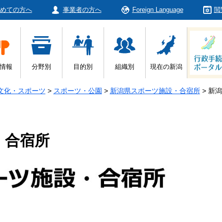
めての方へ
事業者の方へ
Foreign Language
閲
情報
分野別
目的別
組織別
現在の新潟
文化・スポーツ
>
スポーツ・公園
>
新潟県スポーツ施設・合宿所
>
新潟
・合宿所