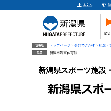
ペ
メ
本文へ
初
ー
ニ
ジ
ュ
の
ー
先
を
頭
飛
防災
で
ば
す。
し
トップページ
>
分類でさがす
>
観光・
現在地
て
新潟市岩室体育館
本
文
新潟県スポーツ施設
へ