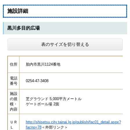
施設詳細
黒川多目的広場
表のサイズを切り替える
住所
胎内市黒川1124番地
電話
0254-47-3408
番号
施設
の規
芝グラウンド 5,000平方メートル
模・
ゲートボール場 2面
内容
ＵＲ
http://shisetsu.city.tainai.lg.jp/publish/fac01_detail.aspx?
Ｌ
facno=78
＜外部リンク＞