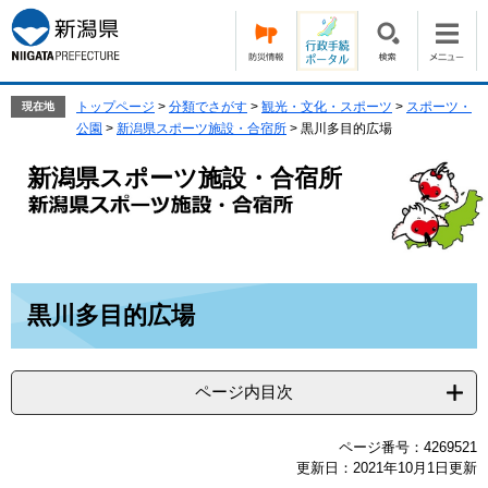
ペ
メ
ー
ニ
ジ
ュ
の
ー
先
を
トップページ
>
分類でさがす
>
観光・文化・スポーツ
>
スポーツ・
現在地
頭
飛
公園
>
新潟県スポーツ施設・合宿所
>
黒川多目的広場
で
ば
す。
し
新潟県スポーツ施設・合宿所
て
本
文
へ
本
黒川多目的広場
文
ページ内目次
ページ番号：4269521
更新日：2021年10月1日更新