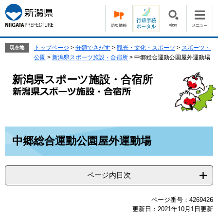
ペ
メ
ー
ニ
ジ
ュ
の
ー
先
を
トップページ
>
分類でさがす
>
観光・文化・スポーツ
>
スポーツ・
現在地
頭
飛
公園
>
新潟県スポーツ施設・合宿所
>
中郷総合運動公園屋外運動場
で
ば
す。
し
新潟県スポーツ施設・合宿所
て
本
文
へ
本
中郷総合運動公園屋外運動場
文
ページ内目次
ページ番号：4269426
更新日：2021年10月1日更新