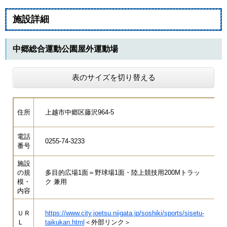
施設詳細
中郷総合運動公園屋外運動場
表のサイズを切り替える
住所
上越市中郷区藤沢964-5
電話
0255-74-3233
番号
施設
の規
多目的広場1面＝野球場1面・陸上競技用200Mトラッ
模・
ク 兼用
内容
ＵＲ
https://www.city.joetsu.niigata.jp/soshiki/sports/sisetu-
Ｌ
taikukan.html
＜外部リンク＞