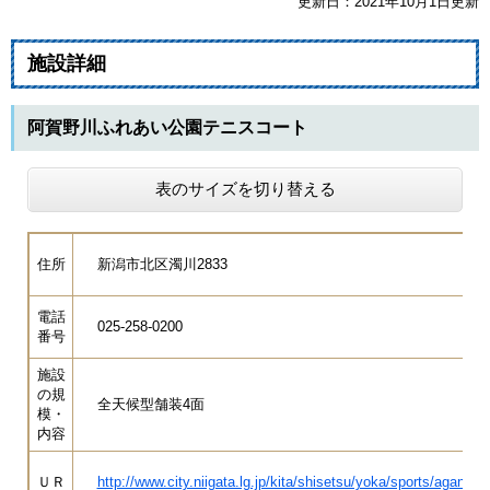
更新日：2021年10月1日更新
施設詳細
阿賀野川ふれあい公園テニスコート
表のサイズを切り替える
住所
新潟市北区濁川2833
電話
025-258-0200
番号
施設
の規
全天候型舗装4面
模・
内容
ＵＲ
http://www.city.niigata.lg.jp/kita/shisetsu/yoka/sports/aganog