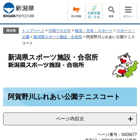
ペ
メ
ー
ニ
ジ
ュ
の
ー
先
を
トップページ
>
分類でさがす
>
観光・文化・スポーツ
>
スポーツ・
現在地
頭
飛
公園
>
新潟県スポーツ施設・合宿所
>
阿賀野川ふれあい公園テニス
で
ば
コート
す。
し
て
新潟県スポーツ施設・合宿所
本
文
へ
本
阿賀野川ふれあい公園テニスコート
文
ページ内目次
ページ番号：0426677