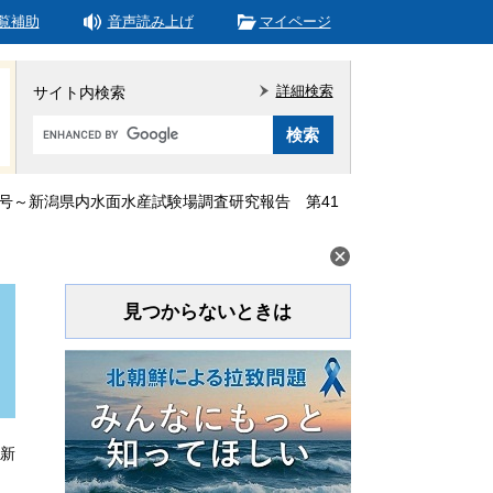
覧補助
音声読み上げ
マイページ
詳細検索
サイト内検索
Google
カ
ス
タ
号～新潟県内水面水産試験場調査研究報告 第41
ム
検
索
見つからないときは
更新