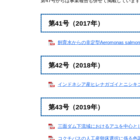
第47号からは事業報告も併せて掲載していま
第41号（2017年）
飼育水からの非定型Aeromonas salmon
第42号（2018年）
インドネシア産ヒレナガゴイとニシキゴイ
第43号（2019年）
三面ダム下流域におけるアユを中心とした河
コクチバスの人工産卵床選択に係る色調の影