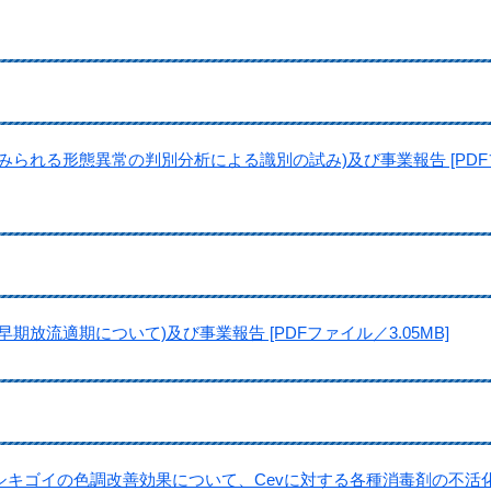
みられる形態異常の判別分析による識別の試み)及び事業報告 [PDF
放流適期について)及び事業報告 [PDFファイル／3.05MB]
キゴイの色調改善効果について、Cevに対する各種消毒剤の不活