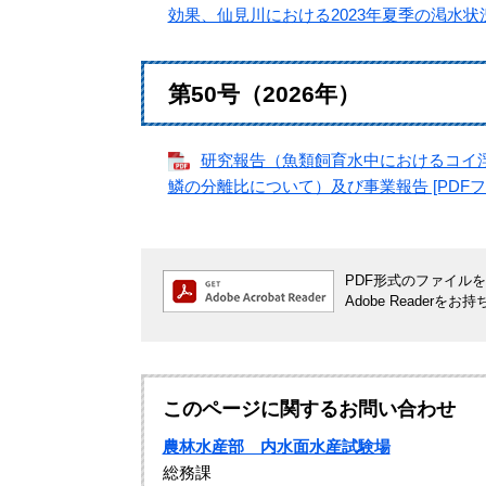
効果、仙見川における2023年夏季の渇水状況
第50号（2026年）
研究報告（魚類飼育水中におけるコイ浮
鱗の分離比について）及び事業報告 [PDFファ
PDF形式のファイルをご
Adobe Reade
このページに関するお問い合わせ
農林水産部 内水面水産試験場
総務課