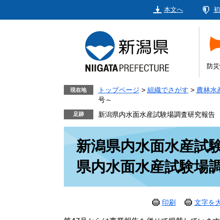
ペ
メ
本文へ
初
ー
ニ
ジ
ュ
の
ー
先
を
頭
飛
防災
で
ば
す。
し
トップページ
>
組織でさがす
>
農林水
現在地
号～
て
本
新潟県内水面水産試験場調査研究報告 
文
本
へ
新潟県内水面水産試験
文
県内水面水産試験場調
印刷
文字を