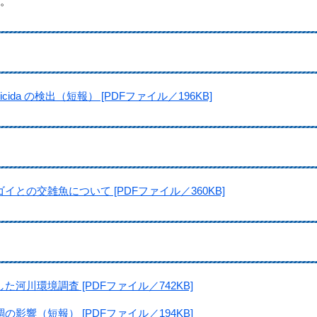
す。
icida の検出（短報） [PDFファイル／196KB]
との交雑魚について [PDFファイル／360KB]
川環境調査 [PDFファイル／742KB]
響（短報） [PDFファイル／194KB]