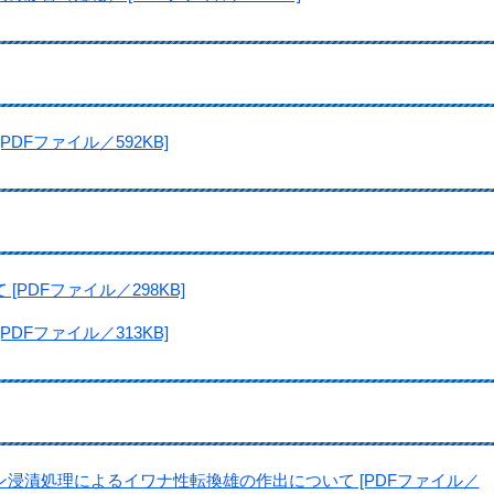
DFファイル／592KB]
PDFファイル／298KB]
DFファイル／313KB]
ン浸漬処理によるイワナ性転換雄の作出について [PDFファイル／