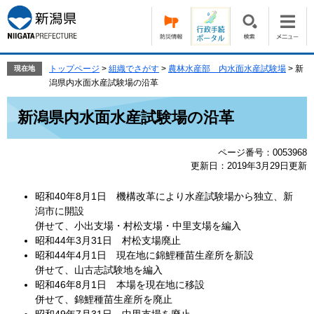
ペ
メ
ー
ニ
ジ
ュ
の
ー
先
を
トップページ
>
組織でさがす
>
農林水産部 内水面水産試験場
>
新
現在地
頭
飛
潟県内水面水産試験場の沿革
で
ば
本
す。
し
新潟県内水面水産試験場の沿革
文
て
本
ページ番号：0053968
文
更新日：2019年3月29日更新
へ
昭和40年8月1日 機構改革により水産試験場から独立、新
潟市に開設
併せて、小出支場・村松支場・中里支場を編入
昭和44年3月31日 村松支場廃止
昭和44年4月1日 現在地に錦鯉種苗生産所を新設
併せて、山古志試験地を編入
昭和46年8月1日 本場を現在地に移設
併せて、錦鯉種苗生産所を廃止