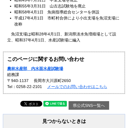
昭和49年7月31日 中里支場を廃止
昭和55年3月31日 山古志試験地を廃止
昭和58年4月1日 魚病指導総合センターを併設
平成17年4月1日 市町村合併により小出支場を魚沼支場に
改称
魚沼支場は昭和28年4月1日、新潟県淡水魚増殖場として設
立、昭和37年4月1日、水産試験場に編入
このページに関するお問い合わせ
農林水産部 内水面水産試験場
総務課
〒940-1137
長岡市大川原町2650
Tel：0258-22-2101
メールでのお問い合わせはこちら
県公式SNS一覧へ
見つからないときは