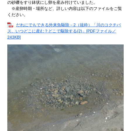
の砂礫をすり鉢状にし卵を産み付けていました。
※産卵時期・場所など、詳しい内容は以下のファイルをご覧
ください。
だれにでもできる外来魚駆除－2（抜粋）「川のコクチバ
ス、いつどこに産む？どこで駆除する(2)」[PDFファイル／
243KB]