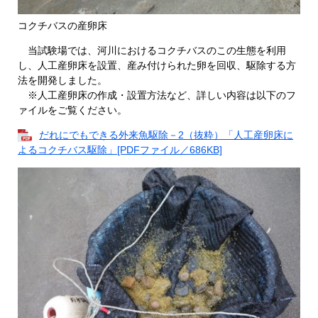
コクチバスの産卵床
当試験場では、河川におけるコクチバスのこの生態を利用
し、人工産卵床を設置、産み付けられた卵を回収、駆除する方
法を開発しました。
※人工産卵床の作成・設置方法など、詳しい内容は以下のフ
ァイルをご覧ください。
だれにでもできる外来魚駆除－2（抜粋）「人工産卵床に
よるコクチバス駆除」[PDFファイル／686KB]