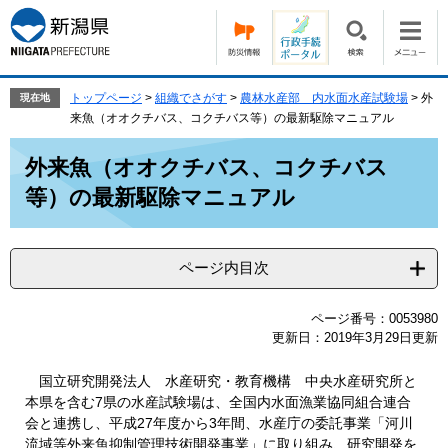
ペ
メ
ー
ニ
ジ
ュ
の
ー
先
を
トップページ
>
組織でさがす
>
農林水産部 内水面水産試験場
>
外
現在地
頭
飛
来魚（オオクチバス、コクチバス等）の最新駆除マニュアル
で
ば
本
す。
し
外来魚（オオクチバス、コクチバス
文
て
等）の最新駆除マニュアル
本
文
へ
ページ内目次
ページ番号：0053980
更新日：2019年3月29日更新
国立研究開発法人 水産研究・教育機構 中央水産研究所と
本県を含む7県の水産試験場は、全国内水面漁業協同組合連合
会と連携し、平成27年度から3年間、水産庁の委託事業「河川
流域等外来魚抑制管理技術開発事業」に取り組み、研究開発を