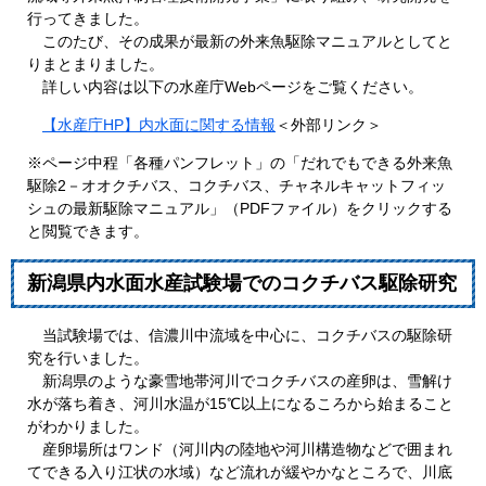
行ってきました。
このたび、その成果が最新の外来魚駆除マニュアルとしてと
りまとまりました。
詳しい内容は以下の水産庁Webページをご覧ください。
【水産庁HP】内水面に関する情報
＜外部リンク＞
※ページ中程「各種パンフレット」の「だれでもできる外来魚
駆除2－オオクチバス、コクチバス、チャネルキャットフィッ
シュの最新駆除マニュアル」（PDFファイル）をクリックする
と閲覧できます。
新潟県内水面水産試験場でのコクチバス駆除研究
当試験場では、信濃川中流域を中心に、コクチバスの駆除研
究を行いました。
新潟県のような豪雪地帯河川でコクチバスの産卵は、雪解け
水が落ち着き、河川水温が15℃以上になるころから始まること
がわかりました。
産卵場所はワンド（河川内の陸地や河川構造物などで囲まれ
てできる入り江状の水域）など流れが緩やかなところで、川底