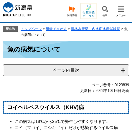
ペ
メ
ー
ニ
ジ
ュ
の
ー
先
を
トップページ
>
組織でさがす
>
農林水産部 内水面水産試験場
>
魚
現在地
頭
飛
の病気について
で
ば
本
す。
し
魚の病気について
文
て
本
文
ページ内目次
へ
ページ番号：0123839
更新日：2023年10月6日更新
コイヘルペスウイルス（KHV)病
この病気は18℃から25℃で発生しやすくなります。
コイ（マゴイ、ニシキゴイ）だけが感染するウイルス病