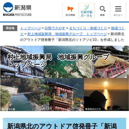
ペ
メ
ー
ニ
ジ
ュ
の
ー
先
を
トップページ
>
分類でさがす
>
まちづくり・地域づくり
>
地域づく
現在地
頭
飛
り
>
村上地域振興局 地域振興グループ トップページ
>
新潟県北
で
ば
のアウトドア啓発冊子「新潟県北のソトアソビ10」を作成しました
す。
し
て
村上地域振興局 地域振興グループ
本
文
トップページ
へ
本
新潟県北のアウトドア啓発冊子「新潟
文