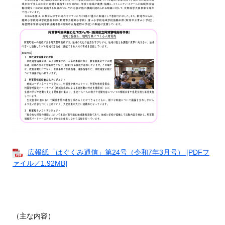
広報紙「はぐくみ通信」第24号（令和7年3月号） [PDFフ
ァイル／1.92MB]
（主な内容）