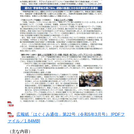
広報紙「はぐくみ通信」第22号（令和5年3月号） [PDFフ
ァイル／1.84MB]
（主な内容）