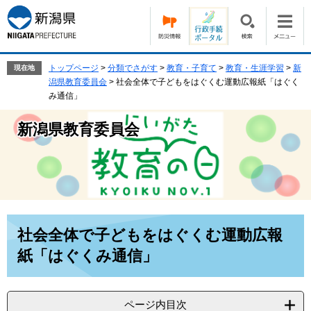
ペ
メ
ー
ニ
ジ
ュ
の
ー
先
を
トップページ
>
分類でさがす
>
教育・子育て
>
教育・生涯学習
>
新
現在地
頭
飛
潟県教育委員会
>
社会全体で子どもをはぐくむ運動広報紙「はぐく
で
ば
み通信」
す。
し
て
新潟県教育委員会
本
文
へ
本
社会全体で子どもをはぐくむ運動広報
文
紙「はぐくみ通信」
ページ内目次