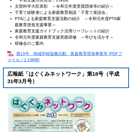
文部科学大臣表彰 ～令和元年度受賞団体等の紹介～
子育て経験者による家庭教育相談「子育て座談会」
PTAによる家庭教育支援活動の紹介 ～令和元年度PTA家
庭教育啓発支援事業～
家庭教育支援ガイドブック活用リーフレットの紹介
令和元年度家庭教育支援実践研修 ～学びを活かす～
研修会のご案内
第19号 地域学校協働活動、家庭教育啓発事業等 [PDFフ
ァイル／1.19MB]
広報紙「はぐくみネットワーク」第18号（平成
31年3月号）