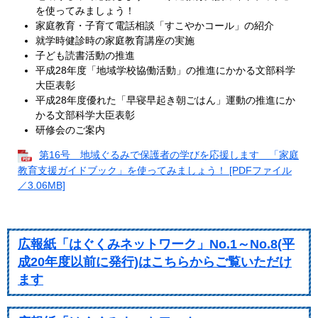
を使ってみましょう！
家庭教育・子育て電話相談「すこやかコール」の紹介
就学時健診時の家庭教育講座の実施
子ども読書活動の推進
平成28年度「地域学校協働活動」の推進にかかる文部科学
大臣表彰
平成28年度優れた「早寝早起き朝ごはん」運動の推進にか
かる文部科学大臣表彰
研修会のご案内
第16号 地域ぐるみで保護者の学びを応援します 「家庭
教育支援ガイドブック」を使ってみましょう！ [PDFファイル
／3.06MB]
広報紙「はぐくみネットワーク」No.1～No.8(平
成20年度以前に発行)はこちらからご覧いただけ
ます