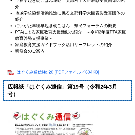
早寝早起き朝ごはん運動 文部科学大臣表彰受賞団体の紹
介
地域学校協働活動推進に係る文部科学大臣表彰受賞団体の
紹介
にいがた早寝早起き朝ごはん 県民フォーラムの概要
PTAによる家庭教育支援活動の紹介 ～令和2年度PTA家庭
教育啓発支援事業～
家庭教育支援ガイドブック活用リーフレットの紹介
研修会のご案内
はぐくみ通信No,20 [PDFファイル／694KB]
広報紙「はぐくみ通信」第19号（令和2年3月
号）