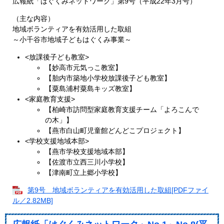
広報紙「はぐくみネットワーク」第9号（平成22年3月号）
（主な内容）
地域ボランティアを有効活用した取組
～小千谷市地域子どもはぐくみ事業～
<放課後子ども教室>
【妙高市元気っこ教室】
【胎内市築地小学校放課後子ども教室】
【粟島浦村粟島キッズ教室】
<家庭教育支援>
【柏崎市訪問型家庭教育支援チーム「よろこんで
の木」】
【燕市白山町児童館どんどこプロジェクト】
<学校支援地域本部>
【燕市学校支援地域本部】
【佐渡市立西三川小学校】
【津南町立上郷小学校】
第9号 地域ボランティアを有効活用した取組[PDFファイ
ル／2.82MB]