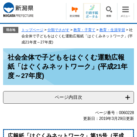
ペ
メ
ー
ニ
ジ
ュ
の
ー
先
を
トップページ
>
分類でさがす
>
教育・子育て
>
教育・生涯学習
>
社
現在地
頭
飛
会全体で子どもをはぐくむ運動広報紙「はぐくみネットワーク」(平
で
ば
成21年度～27年度)
す。
し
本
て
社会全体で子どもをはぐくむ運動広報
文
本
紙「はぐくみネットワーク」(平成21年
文
へ
度～27年度)
ページ内目次
ページ番号：0060228
更新日：2019年3月29日更新
広報紙「はぐくみネットワーク」第15号（平成