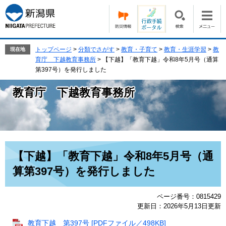
ペ
メ
ー
ニ
ジ
ュ
の
ー
先
を
トップページ
>
分類でさがす
>
教育・子育て
>
教育・生涯学習
>
教
現在地
頭
飛
育庁 下越教育事務所
>
【下越】「教育下越」令和8年5月号（通算
で
ば
第397号）を発行しました
す。
し
て
教育庁 下越教育事務所
本
文
へ
本
【下越】「教育下越」令和8年5月号（通
文
算第397号）を発行しました
ページ番号：0815429
更新日：2026年5月13日更新
教育下越 第397号 [PDFファイル／498KB]