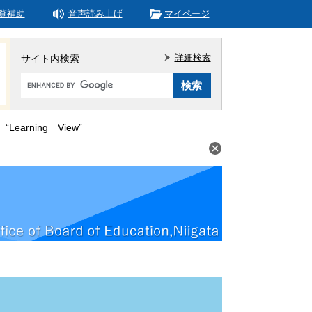
覧補助
音声読み上げ
マイページ
詳細検索
サイト内検索
Google
カ
ス
タ
Learning View”
ム
検
索