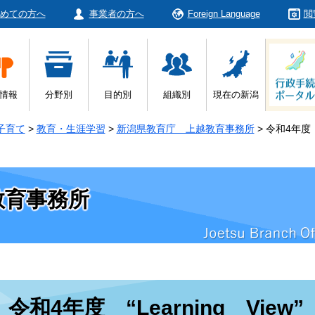
めての方へ
事業者の方へ
Foreign Language
閲
情報
分野別
目的別
組織別
現在の新潟
子育て
>
教育・生涯学習
>
新潟県教育庁 上越教育事務所
>
令和4年度 “
教育事務所
本
令和4年度 “Learning View”
文