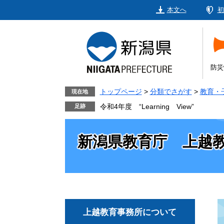
ペ
メ
本文へ
初
ー
ニ
ジ
ュ
の
ー
先
を
頭
飛
防災
で
ば
す。
し
トップページ
>
分類でさがす
>
教育・
現在地
て
令和4年度 “Learning View”
本
文
新潟県教育庁 上越
へ
上越教育事務所について