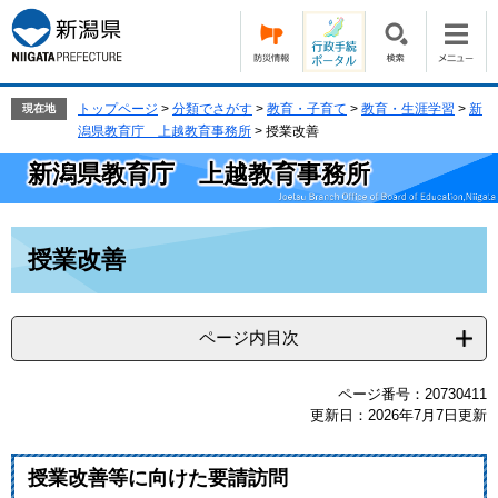
ペ
メ
ー
ニ
ジ
ュ
の
ー
先
を
トップページ
>
分類でさがす
>
教育・子育て
>
教育・生涯学習
>
新
現在地
頭
飛
潟県教育庁 上越教育事務所
>
授業改善
で
ば
新潟県教育庁 上越教育事務所
す。
し
て
本
本
文
授業改善
文
へ
ページ内目次
ページ番号：20730411
更新日：2026年7月7日更新
授業改善等に向けた要請訪問