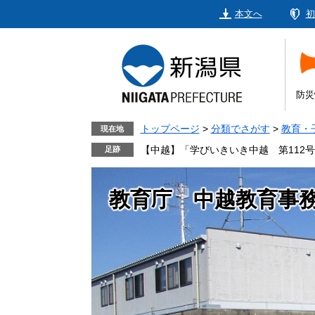
ペ
メ
本文へ
初
ー
ニ
ジ
ュ
の
ー
先
を
頭
飛
防災
で
ば
す。
し
トップページ
>
分類でさがす
>
教育・
現在地
て
【中越】「学びいきいき中越 第112
本
文
教育庁 中越教育事
へ