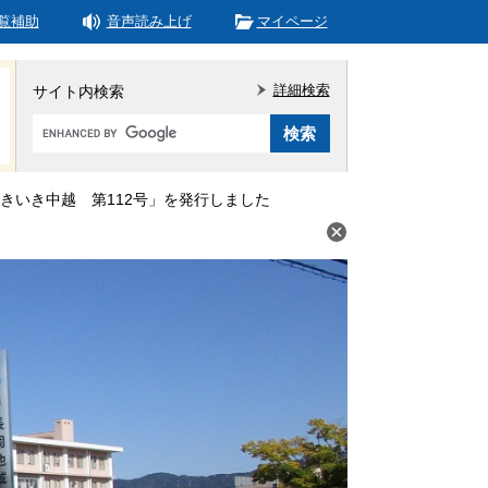
覧補助
音声読み上げ
マイページ
詳細検索
サイト内検索
Google
カ
ス
タ
きいき中越 第112号」を発行しました
ム
検
索