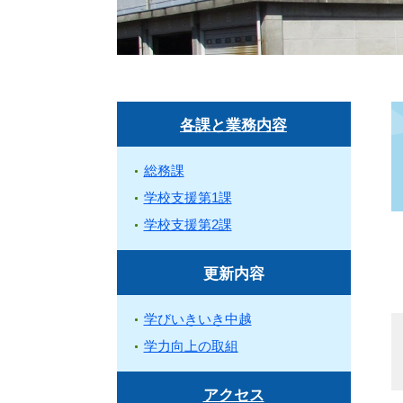
各課と業務内容
総務課
学校支援第1課
学校支援第2課
更新内容
学びいきいき中越
学力向上の取組
アクセス