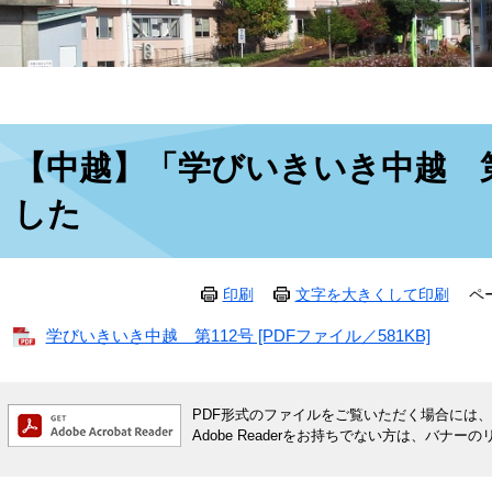
本
【中越】「学びいきいき中越 第
文
した
印刷
文字を大きくして印刷
ペ
学びいきいき中越 第112号 [PDFファイル／581KB]
PDF形式のファイルをご覧いただく場合には、Ado
Adobe Readerをお持ちでない方は、バ