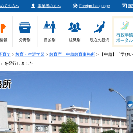
めての方へ
事業者の方へ
Foreign Language
閲
情報
分野別
目的別
組織別
現在の新潟
子育て
>
教育・生涯学習
>
教育庁 中越教育事務所
>
【中越】「学びい
号」を発行しました
務所