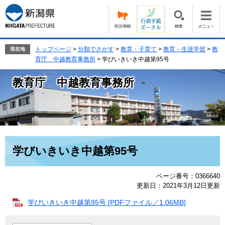
ペ
メ
ー
ニ
ジ
ュ
の
ー
先
を
トップページ
>
分類でさがす
>
教育・子育て
>
教育・生涯学習
>
教
現在地
頭
飛
育庁 中越教育事務所
>
学びいきいき中越第95号
で
ば
す。
し
教育庁 中越教育事務所
て
本
文
へ
本
学びいきいき中越第95号
文
ページ番号：0366640
更新日：2021年3月12日更新
学びいきいき中越第95号 [PDFファイル／1.06MB]