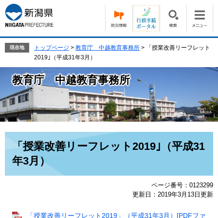
ペ
メ
ー
ニ
ジ
ュ
の
ー
先
を
トップページ
>
教育庁 中越教育事務所
>
「授業改善リーフレット
現在地
頭
飛
2019｣（平成31年3月）
で
ば
す。
し
教育庁 中越教育事務所
て
本
文
へ
本
「授業改善リーフレット2019｣（平成31
文
年3月）
ページ番号：0123299
更新日：2019年3月13日更新
「授業改善リーフレット2019」（平成31年3月）[PDFファ