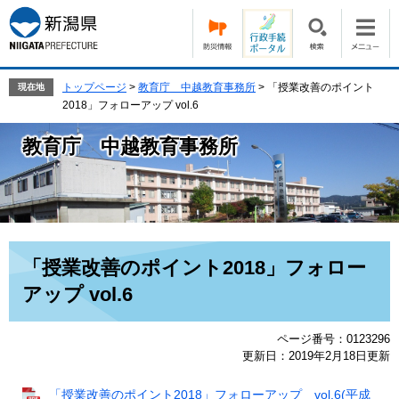
ペ
メ
ー
ニ
ジ
ュ
の
ー
先
を
トップページ
>
教育庁 中越教育事務所
>
「授業改善のポイント
現在地
頭
飛
2018」フォローアップ vol.6
で
ば
す。
し
教育庁 中越教育事務所
て
本
文
へ
本
「授業改善のポイント2018」フォロー
文
アップ vol.6
ページ番号：0123296
更新日：2019年2月18日更新
「授業改善のポイント2018」フォローアップ vol.6(平成