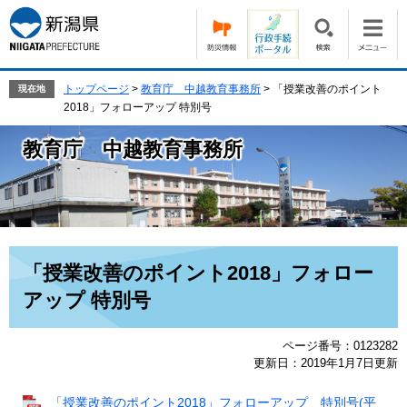
ペ
メ
ー
ニ
ジ
ュ
の
ー
先
を
トップページ
>
教育庁 中越教育事務所
>
「授業改善のポイント
現在地
頭
飛
2018」フォローアップ 特別号
で
ば
す。
し
教育庁 中越教育事務所
て
本
文
へ
本
「授業改善のポイント2018」フォロー
文
アップ 特別号
ページ番号：0123282
更新日：2019年1月7日更新
「授業改善のポイント2018」フォローアップ 特別号(平