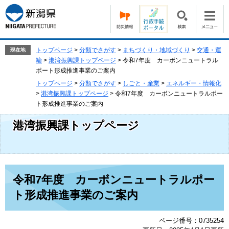
ペ
メ
ー
ニ
ジ
ュ
の
ー
先
を
トップページ
>
分類でさがす
>
まちづくり・地域づくり
>
交通・運
現在地
頭
飛
輸
>
港湾振興課トップページ
>
令和7年度 カーボンニュートラル
で
ば
ポート形成推進事業のご案内
す。
し
トップページ
>
分類でさがす
>
しごと・産業
>
エネルギー・情報化
て
>
港湾振興課トップページ
>
令和7年度 カーボンニュートラルポー
本
ト形成推進事業のご案内
文
へ
港湾振興課トップページ
本
令和7年度 カーボンニュートラルポー
文
ト形成推進事業のご案内
ページ番号：0735254