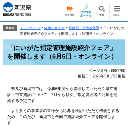
ペ
メ
ー
ニ
ジ
ュ
の
ー
先
を
トップページ
>
組織でさがす
>
総務部 行政改革課
>
「にいがた指
現在地
頭
飛
定管理施設紹介フェア」を開催します（6月5日・オンライン）
で
ば
本
す。
し
「にいがた指定管理施設紹介フェア」
文
て
を開催します（6月5日・オンライン）
本
文
へ
ページ番号：0581790
更新日：2023年5月17日更新
県及び新潟市では、令和6年度から管理していただく県立施
設・市立施設について、7月から順次、指定管理者の公募を開
始する予定です。
より多くの事業者の皆様から応募を検討いただく機会とする
ため、このたび、新潟市と合同で施設紹介フェアを開催しま
す。