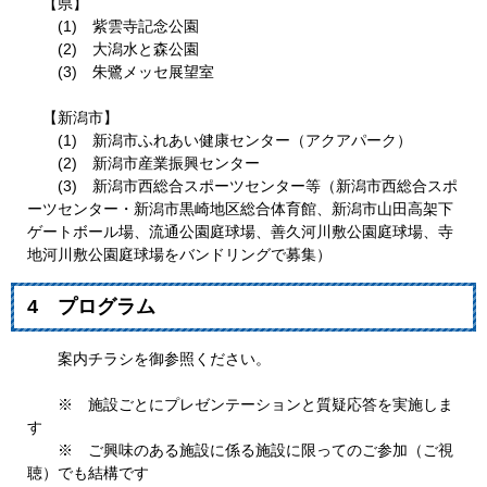
【県】
(1) 紫雲寺記念公園
(2) 大潟水と森公園
(3) 朱鷺メッセ展望室
【新潟市】
(1) 新潟市ふれあい健康センター（アクアパーク）
(2) 新潟市産業振興センター
(3) 新潟市西総合スポーツセンター等（新潟市西総合スポ
ーツセンター・新潟市黒崎地区総合体育館、新潟市山田高架下
ゲートボール場、流通公園庭球場、善久河川敷公園庭球場、寺
地河川敷公園庭球場をバンドリングで募集）
4 プログラム
案内チラシを御参照ください。
※ 施設ごとにプレゼンテーションと質疑応答を実施しま
す
※ ご興味のある施設に係る施設に限ってのご参加（ご視
聴）でも結構です