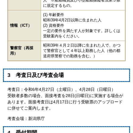
人 ※船舶職員及び小型船舶操縦者法第５条
に規定するもの。
​(1) 年齢要件
昭和39年4月2日以降に生まれた人
情報（ICT）
(2) 資格要件
一定の要件を満たす人が対象です。詳しくは
受験案内をください。
昭和39年４月２日以降に生まれた人で、かつ
警察官（再採
て警察官として４年以上勤務した人（他の都
用）
道府県警察での勤務を含む。）
3 考査日及び考査会場
考査日：令和6年4月27日（土曜日）、4月28日（日曜日）
受験者多数の場合、面接考査を28日(日曜日)に実施する場合が
あります。面接考査日は4月17日に行う受験票のアップロード
に併せてご案内します。
考査会場：新潟県庁
4 受付期間