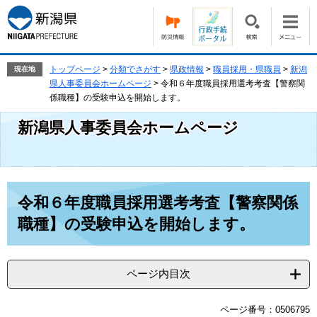
ペ
メ
ー
ニ
ジ
ュ
の
ー
先
を
トップページ
>
分類でさがす
>
県政情報
>
職員採用・県職員
>
新潟
現在地
頭
飛
県人事委員会ホームページ
>
令和６年度職員採用選考考査【警察関
で
ば
係職種】の受験申込を開始します。
す。
し
新潟県人事委員会ホームページ
て
本
文
へ
本
令和６年度職員採用選考考査【警察関係
文
職種】の受験申込を開始します。
ページ内目次
ページ番号：0506795