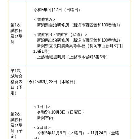
令和5年9月17日（日曜日）
＜警察官A＞
第1次
新潟県自治研修所（新潟市西区曽和100番地1）
試験日
＜警察官B・警察官（武道）＞
及び場
新潟県自治研修所（新潟市西区曽和100番地1）
所
新潟県立長岡農業高等学校（長岡市曲新町3丁目
13番1号）
上越地域振興局（上越市本城町5番6号）
第1次
試験合
格発表
令和5年9月28日（木曜日）
日（予
定）
＜1日目＞
令和5年10月8日（日曜日）
第2次
新潟市内
試験日
及び場
＜2日目＞
所（予
令和5年11月9日（木曜日）～11月24日（金曜
定）
日）