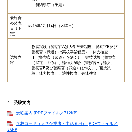
新潟県庁（予定）
最終合
格発表
令和5年12月14日（木曜日）
日（予
定）
教養試験（警察官Aは大学卒業程度、警察官B及び
警察官（武道）は高校卒業程度）、体力検査
試験内
Ⅰ（警察官（武道）を除く）、実技試験（警察官
容
（武道）のみ）、論作文試験（警察官Aは論文、
警察官B及び警察官（武道）は作文）、面接試
験、体力検査Ⅱ、適性検査、身体検査
4 受験案内
受験案内 [PDFファイル／712KB]
学校コード（大学卒業者・申込者用） [PDFファイル／
75KB]