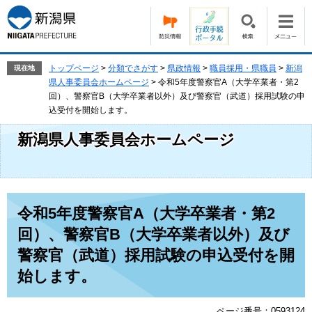
ペ
メ
ー
ニ
ジ
ュ
の
ー
先
を
トップページ
>
分類でさがす
>
県政情報
>
職員採用・県職員
>
新潟
現在地
頭
飛
県人事委員会ホームページ
>
令和5年度警察官A（大学卒業者・第2
で
ば
回）、警察官B（大学卒業者以外）及び警察官（武道）採用試験の申
す。
し
込受付を開始します。
て
新潟県人事委員会ホームページ
本
文
へ
本
令和5年度警察官A（大学卒業者・第2
文
回）、警察官B（大学卒業者以外）及び
警察官（武道）採用試験の申込受付を開
始します。
ページ番号：0593124