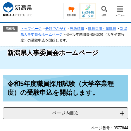
ペ
メ
ー
ニ
ジ
ュ
の
ー
先
を
トップページ
>
分類でさがす
>
県政情報
>
職員採用・県職員
>
新潟
現在地
頭
飛
県人事委員会ホームページ
>
令和5年度職員採用試験（大学卒業程
で
ば
度）の受験申込を開始します。
す。
し
新潟県人事委員会ホームページ
て
本
文
へ
本
令和5年度職員採用試験（大学卒業程
文
度）の受験申込を開始します。
ページ内目次
ページ番号：0577844