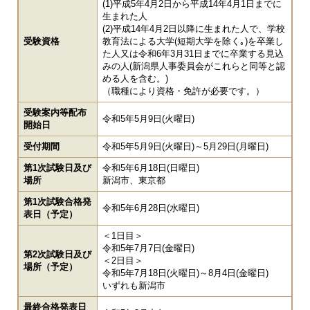
(1)平成5年4月2日から平成14年4月1日までに
生まれた人
(2)平成14年4月2日以降に生まれた人で、学校
受験資格
教育法による大学(短期大学を除く｡)を卒業し
た人又は令和6年3月31日までに卒業する見込
みの人(新潟県人事委員会がこれらと同等と認
める人を含む。)
（職種により資格・免許が必要です。）
受験案内等配布
令和5年5月9日(火曜日)
開始日
受付期間
令和5年5月9日(火曜日)～5月29日(月曜日)
第1次試験日及び
令和5年6月18日(日曜日)
場所
新潟市、東京都
第1次試験合格発
令和5年6月28日(水曜日)
表日（予定）
＜1日目＞
令和5年7月7日(金曜日)
第2次試験日及び
＜2日目＞
場所（予定）
令和5年7月18日(火曜日)～8月4日(金曜日)
いずれも新潟市
最終合格発表日