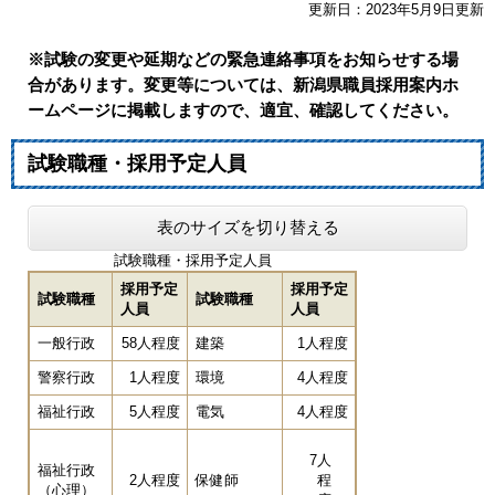
更新日：2023年5月9日更新
※試験の変更や延期などの緊急連絡事項をお知らせする場
合があります。変更等については、新潟県職員採用案内ホ
ームページに掲載しますので、適宜、確認してください。
試験職種・採用予定人員
表のサイズを切り替える
試験職種・採用予定人員
採用予定
採用予定
試験職種
試験職種
人員
人員
一般行政
58人程度
建築
1人程度
警察行政
1人程度
環境
4人程度
福祉行政
5人程度
電気
4人程度
7人
福祉行政
2人程度
保健師
程
（心理）