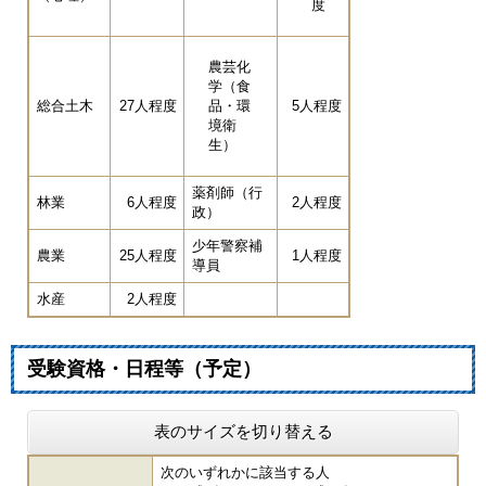
度
農芸化
学（食
総合土木
27人程度
品・環
5人程度
境衛
生）
薬剤師（行
林業
6人程度
2人程度
政）
少年警察補
農業
25人程度
1人程度
導員
水産
2人程度
受験資格・日程等（予定）
表のサイズを切り替える
次のいずれかに該当する人